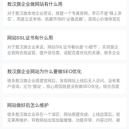
帮助敖汉旗企业理清思路，顺利完成建站，避免踩坑。第一步，
敖汉旗企业做网站有什么用
需求沟通与方案确定。这是
对于敖汉旗本地企业而言，搭建一个专属官网，早已不是“锦上添
花”，而是立足本地、拓展市场的“必备武器”，其核心价值体现在
品牌、获客、信任、效率四大维度，完全贴合敖汉旗中小微企业
的发展需求。首先，官网是企业的线上“永久名片”。不同于线下
门店有营业时间限制，官网24小时在线，无论敖汉旗本地客户是
网站SSL证书有什么用
白天咨询、深夜了解
对于敖汉旗企业来说，网站SSL证书看似是“小细节”，实则是企
业官网合规运营、提升信任度、适配百度优化的关键，很多企业
忽视其重要性，导致网站被标记“不安全”，影响客户信任和百度
收录，甚至错失潜在客户。结合敖汉旗本地企业的实际需求，今
天详细解读SSL证书的核心作用，帮助企业避开误区、正确使
敖汉旗企业网站为什么要做SEO优化
用。首先，SSL证书最核心的
很多敖汉旗企业搭建官网后，发现网站上线后无人访问、没有客
户咨询，沦为“摆设”，核心原因就是没有做SEO优化。结合百度
最新优化算法和敖汉旗本地企业的获客需求，今天详细解读企业
网站做SEO优化的核心意义，帮助企业明白SEO优化的重要性，
通过合理的优化，让网站获得更多本地精准流量，实现被动获
网站做好后怎么维护
客，提升线上竞争力。首先，S
很多敖汉旗企业存在一个误区：网站搭建完成、上线运营后，就
无需再维护，导致网站出现加载缓慢、功能异常、内容过时、被
攻击等问题，不仅影响客户体验，还会被百度判定为低质网站，