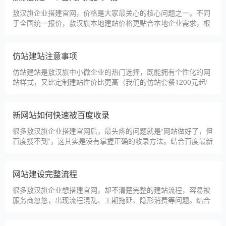
先选择深耕建站行业多年
敖汉旗企业搭建官网，价格是大家最关心的核心问题之一。不同
于全国统一报价，敖汉旗本地建站价格更贴合本地企业需求，根
据建站类型、功能需求的不同，报价差异较大，结合我们的实际
套餐，整理出清晰透明的价格体系，供敖汉旗企业参考，杜绝隐
形消费，完全符合本地企业的预算需求。目前，我们针对敖汉旗
仿站建站注意事项
本地企业，推出4类核心建站套餐
仿站建站是敖汉旗中小微企业的热门选择，既能拥有个性化的网
站样式，又比定制建站性价比更高（我们的仿站套餐1200元起/
年），但很多敖汉旗企业在选择仿站时，容易忽视一些关键细
节，导致网站出现版权纠纷、功能异常、SEO优化失效等问题，
反而得不偿失。结合百度最新算法和本地企业的实际踩坑案例，
新网站如何快速被百度收录
今天详细梳理仿站建站的核心注
很多敖汉旗企业搭建官网后，最头疼的问题就是“网站做好了，但
百度搜不到”，这其实是没有掌握正确的收录方法。结合百度最新
收录规则，针对本地企业网站，分享几个简单易操作、见效快的
方法，帮助新网站快速被百度收录，无需专业技术，企业自己就
能操作。第一，完善网站基础信息，确保符合百度抓取规则。首
网站建设完整流程
先，确认网站域名已
很多敖汉旗企业想搭建官网，却不清楚完整的建站流程，容易被
服务商忽悠，出现流程混乱、工期拖延、隐形消费等问题。结合
我们多年本地建站经验和百度优化算法要求，今天详细拆解网站
建设的完整流程，从前期准备到后期上线，每一步都清晰明了，