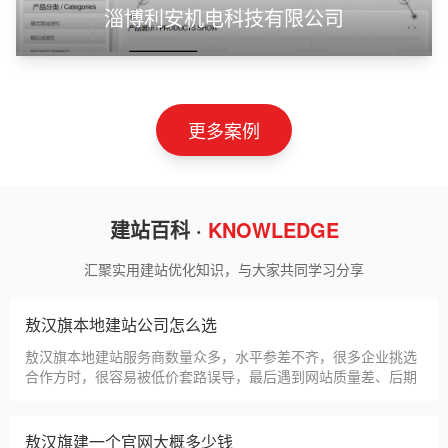
淄博利安机电科技有限公司
更多案例
建站百科 ·
KNOWLEDGE
汇聚实用建站优化知识，与大家共同学习分享
敖汉旗本地建站公司怎么选
敖汉旗本地建站服务商数量众多，水平参差不齐，很多企业挑选
合作方时，很容易被低价套路误导，最后遇到网站质量差、后期
没人跟进、暗藏额外收费等问题，白白浪费成本，还耽误线上获
客布局。结合百度优化规则和各行各业的建站经验，今天分享简
单实用的挑选技巧，帮大家轻松选到靠谱的建站团队。第一，优
敖汉旗建一个官网大概多少钱