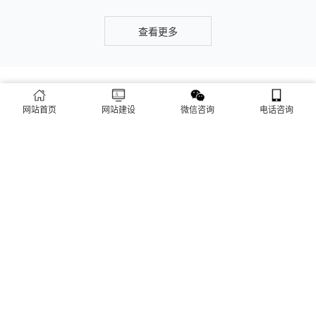
导致排名下降、客户流失。其实，网站维护是长期运营的核心，
也是契合百度优化算法的关键，结合我们的建站套餐（所有套餐
查看更多
均包含一年免费维护），
建站流程 ·
PROCESS
网站首页
网站建设
微信咨询
电话咨询
专业建站，一步到位 / 从需求到上线，全程省心无忧
需求收集
方案策划