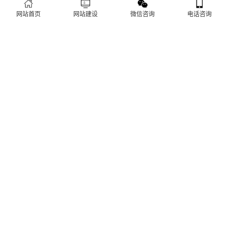
建站流程 ·
PROCESS
网站首页
网站建设
微信咨询
电话咨询
专业建站，一步到位 / 从需求到上线，全程省心无忧
需求收集
方案策划
项目立项
创意设计