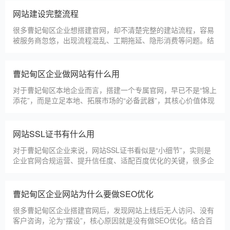
更多案例
建站百科 ·
KNOWLEDGE
汇聚实用建站优化知识，与大家共同学习分享
曹妃甸区本地建站公司怎么选
曹妃甸区本地建站服务商数量众多，水平参差不齐，很多企业挑
选合作方时，很容易被低价套路误导，最后遇到网站质量差、后
期没人跟进、暗藏额外收费等问题，白白浪费成本，还耽误线上
获客布局。结合百度优化规则和各行各业的建站经验，今天分享
简单实用的挑选技巧，帮大家轻松选到靠谱的建站团队。第一，
曹妃甸区建一个官网大概多少钱
优先选择深耕建站行业多年
曹妃甸区企业搭建官网，价格是大家最关心的核心问题之一。不
同于全国统一报价，曹妃甸区本地建站价格更贴合本地企业需
求，根据建站类型、功能需求的不同，报价差异较大，结合我们
的实际套餐，整理出清晰透明的价格体系，供曹妃甸区企业参
考，杜绝隐形消费，完全符合本地企业的预算需求。目前，我们
仿站建站注意事项
针对曹妃甸区本地企业，推出4类核心建站套餐