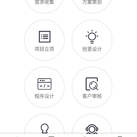
网站SSL证书有什么用
客户是白天咨询、深夜了解
对于曹妃甸区企业来说，网站SSL证书看似是“小细节”，实则是
企业官网合规运营、提升信任度、适配百度优化的关键，很多企
业忽视其重要性，导致网站被标记“不安全”，影响客户信任和百
度收录，甚至错失潜在客户。结合曹妃甸区本地企业的实际需
求，今天详细解读SSL证书的核心作用，帮助企业避开误区、正
曹妃甸区企业网站为什么要做SEO优化
确使用。首先，SSL证书最核心的
很多曹妃甸区企业搭建官网后，发现网站上线后无人访问、没有
客户咨询，沦为“摆设”，核心原因就是没有做SEO优化。结合百
度最新优化算法和曹妃甸区本地企业的获客需求，今天详细解读
企业网站做SEO优化的核心意义，帮助企业明白SEO优化的重要
性，通过合理的优化，让网站获得更多本地精准流量，实现被动
网站做好后怎么维护
获客，提升线上竞争力。首先，S
很多曹妃甸区企业存在一个误区：网站搭建完成、上线运营后，
就无需再维护，导致网站出现加载缓慢、功能异常、内容过时、
被攻击等问题，不仅影响客户体验，还会被百度判定为低质网
站，导致排名下降、客户流失。其实，网站维护是长期运营的核
心，也是契合百度优化算法的关键，结合我们的建站套餐（所有
查看更多
套餐均包含一年免费维护），