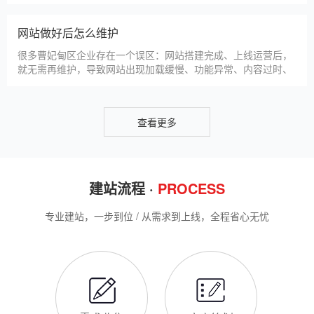
仿站建站是曹妃甸区中小微企业的热门选择，既能拥有个性化的
网站样式，又比定制建站性价比更高（我们的仿站套餐1200元
起/年），但很多曹妃甸区企业在选择仿站时，容易忽视一些关键
细节，导致网站出现版权纠纷、功能异常、SEO优化失效等问
题，反而得不偿失。结合百度最新算法和本地企业的实际踩坑案
新网站如何快速被百度收录
例，今天详细梳理仿站建站的核心注
很多曹妃甸区企业搭建官网后，最头疼的问题就是“网站做好了，
但百度搜不到”，这其实是没有掌握正确的收录方法。结合百度最
新收录规则，针对本地企业网站，分享几个简单易操作、见效快
的方法，帮助新网站快速被百度收录，无需专业技术，企业自己
就能操作。第一，完善网站基础信息，确保符合百度抓取规则。
网站建设完整流程
首先，确认网站域名已
很多曹妃甸区企业想搭建官网，却不清楚完整的建站流程，容易
被服务商忽悠，出现流程混乱、工期拖延、隐形消费等问题。结
合我们多年本地建站经验和百度优化算法要求，今天详细拆解网
站建设的完整流程，从前期准备到后期上线，每一步都清晰明
了，帮助曹妃甸区企业理清思路，顺利完成建站，避免踩坑。第
曹妃甸区企业做网站有什么用
一步，需求沟通与方案确定。这是
对于曹妃甸区本地企业而言，搭建一个专属官网，早已不是“锦上
添花”，而是立足本地、拓展市场的“必备武器”，其核心价值体现
在品牌、获客、信任、效率四大维度，完全贴合曹妃甸区中小微
企业的发展需求。首先，官网是企业的线上“永久名片”。不同于
线下门店有营业时间限制，官网24小时在线，无论曹妃甸区本地