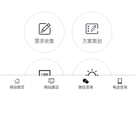
助长海企业理清思路，顺利完成建站，避免踩坑。第一步，需求
长海企业做网站有什么用
沟通与方案确定。这是
对于长海本地企业而言，搭建一个专属官网，早已不是“锦上添
花”，而是立足本地、拓展市场的“必备武器”，其核心价值体现在
品牌、获客、信任、效率四大维度，完全贴合长海中小微企业的
发展需求。首先，官网是企业的线上“永久名片”。不同于线下门
店有营业时间限制，官网24小时在线，无论长海本地客户是白天
网站SSL证书有什么用
咨询、深夜了解
对于长海企业来说，网站SSL证书看似是“小细节”，实则是企业
官网合规运营、提升信任度、适配百度优化的关键，很多企业忽
视其重要性，导致网站被标记“不安全”，影响客户信任和百度收
录，甚至错失潜在客户。结合长海本地企业的实际需求，今天详
细解读SSL证书的核心作用，帮助企业避开误区、正确使用。首
长海企业网站为什么要做SEO优化
先，SSL证书最核心的
很多长海企业搭建官网后，发现网站上线后无人访问、没有客户
网站首页
网站建设
微信咨询
电话咨询
咨询，沦为“摆设”，核心原因就是没有做SEO优化。结合百度最
新优化算法和长海本地企业的获客需求，今天详细解读企业网站
做SEO优化的核心意义，帮助企业明白SEO优化的重要性，通过
合理的优化，让网站获得更多本地精准流量，实现被动获客，提
网站做好后怎么维护
升线上竞争力。首先，S
很多长海企业存在一个误区：网站搭建完成、上线运营后，就无
需再维护，导致网站出现加载缓慢、功能异常、内容过时、被攻
击等问题，不仅影响客户体验，还会被百度判定为低质网站，导