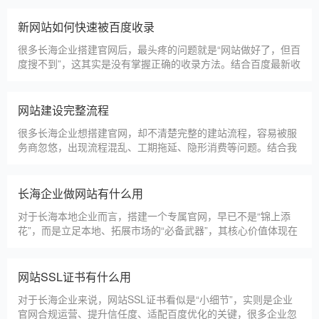
淄博利安机电科技有限公司
更多案例
建站百科 ·
KNOWLEDGE
汇聚实用建站优化知识，与大家共同学习分享
长海本地建站公司怎么选
长海本地建站服务商数量众多，水平参差不齐，很多企业挑选合
作方时，很容易被低价套路误导，最后遇到网站质量差、后期没
人跟进、暗藏额外收费等问题，白白浪费成本，还耽误线上获客
布局。结合百度优化规则和各行各业的建站经验，今天分享简单
实用的挑选技巧，帮大家轻松选到靠谱的建站团队。第一，优先
长海建一个官网大概多少钱