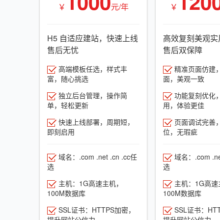
1000
120
￥
元/年
￥
H5 自适应建站，快速上线
高效复刻美观实
售后无忧
售后双保障
高端模板任选，样式丰
精准页面仿建
富，随心挑选
面，美观一致
独立后台管理，操作简
功能复刻优化
单，轻松更新
用，体验更佳
快速上线部署，周期短，
页面调试完善
即刻启用
位，无瑕疵
域名：.com .net .cn .cc任
域名：.com .net
选
选
主机：1G高速主机，
主机：1G高速
100M数据库
100M数据库
SSL证书：HTTPS加密，
SSL证书：HT
提升网站公信力
提升网站公信力