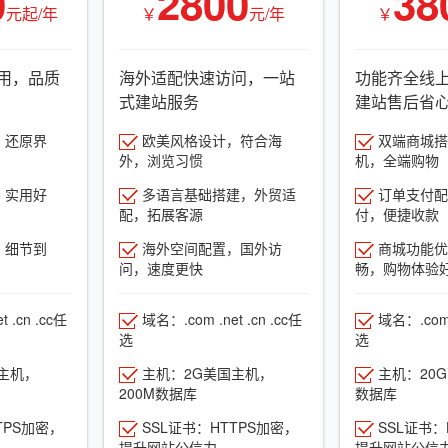
0
2800
38
元起/年
￥
元/年
￥
用，品质
海外适配快速访问，一站
功能齐全线
式建站服务
建站售后省
，还原界
欧美风格设计，符合海
双端商城搭建
外，浏览习惯
机，全端购物
，实用好
多语言基础搭建，外贸适
订单支付配
配，拓展客源
付，便捷收款
，细节到
海外空间配置，国外访
商城功能优
问，速度更快
畅，购物体验
 .cn .cc任
域名：.com .net .cn .cc任
域名：.com .
选
选
主机，
主机：2G美国主机，
主机：20
200M数据库
数据库
TPS加密，
SSL证书：HTTPS加密，
SSL证书：
提升网站公信力
提升网站公信