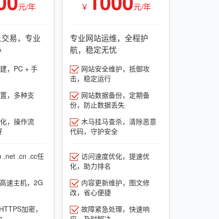
00
1000
元/年
￥
元/年
上交易，专业
专业网站运维，全程护
心
航，稳定无忧
，PC + 手
网站安全维护，抵御攻
击，稳定运行
置，多种支
网站数据备份，定期备
份，防止数据丢失
化，操作流
木马挂马查杀，清除恶意
好
代码，守护安全
net .cn .cc任
访问速度优化，提速优
化，助力排名
G高速主机，2G
内容更新维护，图文修
改，省心便捷
HTTPS加密，
故障紧急处理，快速响
力
应，及时解决