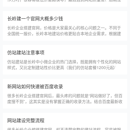
人跟进、暗藏额外收费等问题，白白浪费成本，还耽误线上获客
布局。结合百度优化规则和各行各业的建站经验，今天分享简单
实用的挑选技巧，帮大家轻松选到靠谱的建站团队。第一，优先
长岭建一个官网大概多少钱
选择深耕建站行业多年
长岭企业搭建官网，价格是大家最关心的核心问题之一。不同于
全国统一报价，长岭本地建站价格更贴合本地企业需求，根据建
站类型、功能需求的不同，报价差异较大，结合我们的实际套
餐，整理出清晰透明的价格体系，供长岭企业参考，杜绝隐形消
费，完全符合本地企业的预算需求。目前，我们针对长岭本地企
仿站建站注意事项
业，推出4类核心建站套餐
仿站建站是长岭中小微企业的热门选择，既能拥有个性化的网站
样式，又比定制建站性价比更高（我们的仿站套餐1200元起/
年），但很多长岭企业在选择仿站时，容易忽视一些关键细节，
导致网站出现版权纠纷、功能异常、SEO优化失效等问题，反而
得不偿失。结合百度最新算法和本地企业的实际踩坑案例，今天
新网站如何快速被百度收录
详细梳理仿站建站的核心注
很多长岭企业搭建官网后，最头疼的问题就是“网站做好了，但百
度搜不到”，这其实是没有掌握正确的收录方法。结合百度最新收
录规则，针对本地企业网站，分享几个简单易操作、见效快的方
法，帮助新网站快速被百度收录，无需专业技术，企业自己就能
操作。第一，完善网站基础信息，确保符合百度抓取规则。首
网站建设完整流程
先，确认网站域名已
很多长岭企业想搭建官网，却不清楚完整的建站流程，容易被服