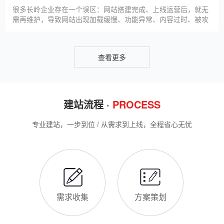
升线上竞争力。首先，S
很多长岭企业存在一个误区：网站搭建完成、上线运营后，就无
需再维护，导致网站出现加载缓慢、功能异常、内容过时、被攻
击等问题，不仅影响客户体验，还会被百度判定为低质网站，导
致排名下降、客户流失。其实，网站维护是长期运营的核心，也
是契合百度优化算法的关键，结合我们的建站套餐（所有套餐均
查看更多
包含一年免费维护），
建站流程 ·
PROCESS
专业建站，一步到位 / 从需求到上线，全程省心无忧
需求收集
方案策划