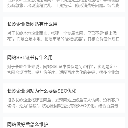
务商忽悠，出现流程混乱、工期拖延、隐形消费等问题。结合我
们多年本地建站经验和百度优化算法要求，今天详细拆解网站建
设的完整流程，从前期准备到后期上线，每一步都清晰明了，帮
助长岭企业理清思路，顺利完成建站，避免踩坑。第一步，需求
长岭企业做网站有什么用
沟通与方案确定。这是
对于长岭本地企业而言，搭建一个专属官网，早已不是“锦上添
花”，而是立足本地、拓展市场的“必备武器”，其核心价值体现在
品牌、获客、信任、效率四大维度，完全贴合长岭中小微企业的
发展需求。首先，官网是企业的线上“永久名片”。不同于线下门
店有营业时间限制，官网24小时在线，无论长岭本地客户是白天
网站SSL证书有什么用
咨询、深夜了解
对于长岭企业来说，网站SSL证书看似是“小细节”，实则是企业
官网合规运营、提升信任度、适配百度优化的关键，很多企业忽
视其重要性，导致网站被标记“不安全”，影响客户信任和百度收
录，甚至错失潜在客户。结合长岭本地企业的实际需求，今天详
细解读SSL证书的核心作用，帮助企业避开误区、正确使用。首
长岭企业网站为什么要做SEO优化
先，SSL证书最核心的
很多长岭企业搭建官网后，发现网站上线后无人访问、没有客户
咨询，沦为“摆设”，核心原因就是没有做SEO优化。结合百度最
新优化算法和长岭本地企业的获客需求，今天详细解读企业网站
做SEO优化的核心意义，帮助企业明白SEO优化的重要性，通过
合理的优化，让网站获得更多本地精准流量，实现被动获客，提
网站做好后怎么维护