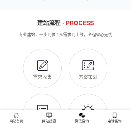
选择深耕建站行业多年
赤城企业搭建官网，价格是大家最关心的核心问题之一。不同于
全国统一报价，赤城本地建站价格更贴合本地企业需求，根据建
站类型、功能需求的不同，报价差异较大，结合我们的实际套
餐，整理出清晰透明的价格体系，供赤城企业参考，杜绝隐形消
费，完全符合本地企业的预算需求。目前，我们针对赤城本地企
仿站建站注意事项
业，推出4类核心建站套餐
仿站建站是赤城中小微企业的热门选择，既能拥有个性化的网站
样式，又比定制建站性价比更高（我们的仿站套餐1200元起/
年），但很多赤城企业在选择仿站时，容易忽视一些关键细节，
导致网站出现版权纠纷、功能异常、SEO优化失效等问题，反而
得不偿失。结合百度最新算法和本地企业的实际踩坑案例，今天
新网站如何快速被百度收录
详细梳理仿站建站的核心注
很多赤城企业搭建官网后，最头疼的问题就是“网站做好了，但百
度搜不到”，这其实是没有掌握正确的收录方法。结合百度最新收
录规则，针对本地企业网站，分享几个简单易操作、见效快的方
法，帮助新网站快速被百度收录，无需专业技术，企业自己就能
操作。第一，完善网站基础信息，确保符合百度抓取规则。首
网站建设完整流程
先，确认网站域名已
很多赤城企业想搭建官网，却不清楚完整的建站流程，容易被服
务商忽悠，出现流程混乱、工期拖延、隐形消费等问题。结合我
网站首页
网站建设
微信咨询
电话咨询
们多年本地建站经验和百度优化算法要求，今天详细拆解网站建
设的完整流程，从前期准备到后期上线，每一步都清晰明了，帮