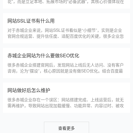
淄博利安机电科技有限公司
更多案例
建站百科 ·
KNOWLEDGE
汇聚实用建站优化知识，与大家共同学习分享
赤城本地建站公司怎么选
赤城本地建站服务商数量众多，水平参差不齐，很多企业挑选合
作方时，很容易被低价套路误导，最后遇到网站质量差、后期没
人跟进、暗藏额外收费等问题，白白浪费成本，还耽误线上获客
布局。结合百度优化规则和各行各业的建站经验，今天分享简单
实用的挑选技巧，帮大家轻松选到靠谱的建站团队。第一，优先
赤城建一个官网大概多少钱