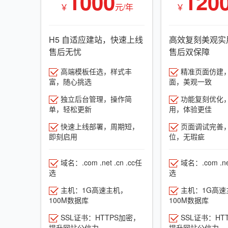
1000
120
￥
元/年
￥
H5 自适应建站，快速上线
高效复刻美观实
售后无忧
售后双保障
高端模板任选，样式丰
精准页面仿建
富，随心挑选
面，美观一致
独立后台管理，操作简
功能复刻优化
单，轻松更新
用，体验更佳
快速上线部署，周期短，
页面调试完善
即刻启用
位，无瑕疵
域名：.com .net .cn .cc任
域名：.com .net
选
选
主机：1G高速主机，
主机：1G高速
100M数据库
100M数据库
SSL证书：HTTPS加密，
SSL证书：HT
提升网站公信力
提升网站公信力