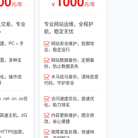
00
1000
元/年
￥
元/年
上交易，专业
专业网站运维，全程护
心
航，稳定无忧
，PC + 手
网站安全维护，抵御攻
击，稳定运行
置，多种支
网站数据备份，定期备
份，防止数据丢失
化，操作流
木马挂马查杀，清除恶意
好
代码，守护安全
net .cn .cc任
访问速度优化，提速优
化，助力排名
G高速主机，2G
内容更新维护，图文修
改，省心便捷
HTTPS加密，
故障紧急处理，快速响
力
应，及时解决