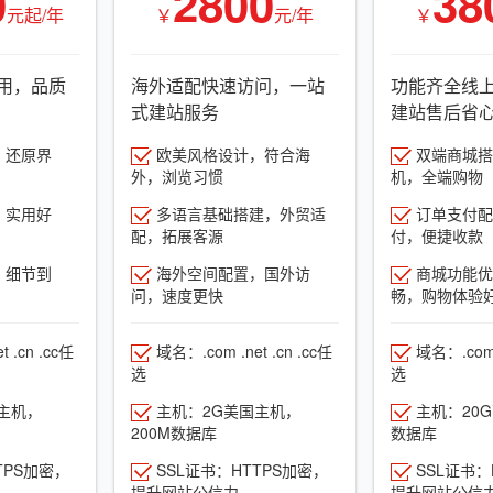
0
2800
38
元起/年
￥
元/年
￥
用，品质
海外适配快速访问，一站
功能齐全线
式建站服务
建站售后省
，还原界
欧美风格设计，符合海
双端商城搭建
外，浏览习惯
机，全端购物
，实用好
多语言基础搭建，外贸适
订单支付配
配，拓展客源
付，便捷收款
，细节到
海外空间配置，国外访
商城功能优
问，速度更快
畅，购物体验
 .cn .cc任
域名：.com .net .cn .cc任
域名：.com .
选
选
主机，
主机：2G美国主机，
主机：20
200M数据库
数据库
TPS加密，
SSL证书：HTTPS加密，
SSL证书：
提升网站公信力
提升网站公信