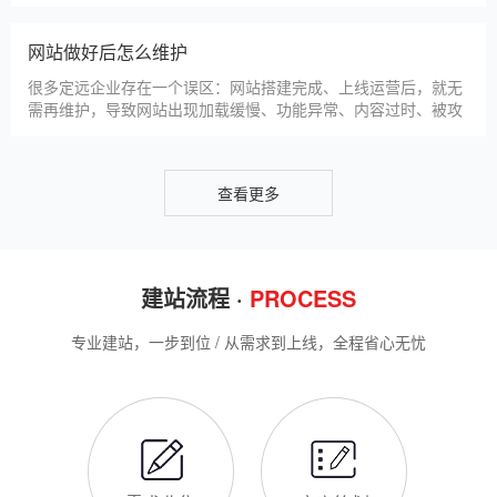
新优化算法和定远本地企业的获客需求，今天详细解读企业网站
做SEO优化的核心意义，帮助企业明白SEO优化的重要性，通过
合理的优化，让网站获得更多本地精准流量，实现被动获客，提
网站做好后怎么维护
升线上竞争力。首先，S
很多定远企业存在一个误区：网站搭建完成、上线运营后，就无
需再维护，导致网站出现加载缓慢、功能异常、内容过时、被攻
击等问题，不仅影响客户体验，还会被百度判定为低质网站，导
致排名下降、客户流失。其实，网站维护是长期运营的核心，也
是契合百度优化算法的关键，结合我们的建站套餐（所有套餐均
查看更多
包含一年免费维护），
建站流程 ·
PROCESS
专业建站，一步到位 / 从需求到上线，全程省心无忧