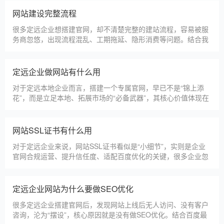
法，帮助新网站快速被百度收录，无需专业技术，企业自己就能
操作。第一，完善网站基础信息，确保符合百度抓取规则。首
网站建设完整流程
先，确认网站域名已
很多定远企业想搭建官网，却不清楚完整的建站流程，容易被服
务商忽悠，出现流程混乱、工期拖延、隐形消费等问题。结合我
们多年本地建站经验和百度优化算法要求，今天详细拆解网站建
设的完整流程，从前期准备到后期上线，每一步都清晰明了，帮
助定远企业理清思路，顺利完成建站，避免踩坑。第一步，需求
定远企业做网站有什么用
沟通与方案确定。这是
对于定远本地企业而言，搭建一个专属官网，早已不是“锦上添
花”，而是立足本地、拓展市场的“必备武器”，其核心价值体现在
品牌、获客、信任、效率四大维度，完全贴合定远中小微企业的
发展需求。首先，官网是企业的线上“永久名片”。不同于线下门
店有营业时间限制，官网24小时在线，无论定远本地客户是白天
网站SSL证书有什么用
咨询、深夜了解
对于定远企业来说，网站SSL证书看似是“小细节”，实则是企业
官网合规运营、提升信任度、适配百度优化的关键，很多企业忽
视其重要性，导致网站被标记“不安全”，影响客户信任和百度收
录，甚至错失潜在客户。结合定远本地企业的实际需求，今天详
细解读SSL证书的核心作用，帮助企业避开误区、正确使用。首
定远企业网站为什么要做SEO优化
先，SSL证书最核心的
很多定远企业搭建官网后，发现网站上线后无人访问、没有客户
咨询，沦为“摆设”，核心原因就是没有做SEO优化。结合百度最