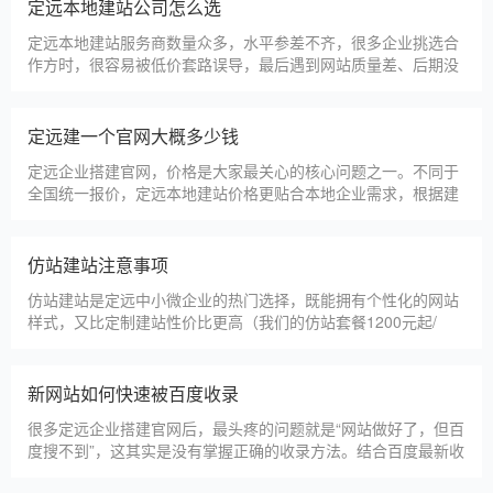
定远本地建站公司怎么选
定远本地建站服务商数量众多，水平参差不齐，很多企业挑选合
作方时，很容易被低价套路误导，最后遇到网站质量差、后期没
人跟进、暗藏额外收费等问题，白白浪费成本，还耽误线上获客
布局。结合百度优化规则和各行各业的建站经验，今天分享简单
实用的挑选技巧，帮大家轻松选到靠谱的建站团队。第一，优先
定远建一个官网大概多少钱
选择深耕建站行业多年
定远企业搭建官网，价格是大家最关心的核心问题之一。不同于
全国统一报价，定远本地建站价格更贴合本地企业需求，根据建
站类型、功能需求的不同，报价差异较大，结合我们的实际套
餐，整理出清晰透明的价格体系，供定远企业参考，杜绝隐形消
费，完全符合本地企业的预算需求。目前，我们针对定远本地企
仿站建站注意事项
业，推出4类核心建站套餐
仿站建站是定远中小微企业的热门选择，既能拥有个性化的网站
样式，又比定制建站性价比更高（我们的仿站套餐1200元起/
年），但很多定远企业在选择仿站时，容易忽视一些关键细节，
导致网站出现版权纠纷、功能异常、SEO优化失效等问题，反而
得不偿失。结合百度最新算法和本地企业的实际踩坑案例，今天
新网站如何快速被百度收录
详细梳理仿站建站的核心注
很多定远企业搭建官网后，最头疼的问题就是“网站做好了，但百
度搜不到”，这其实是没有掌握正确的收录方法。结合百度最新收
录规则，针对本地企业网站，分享几个简单易操作、见效快的方