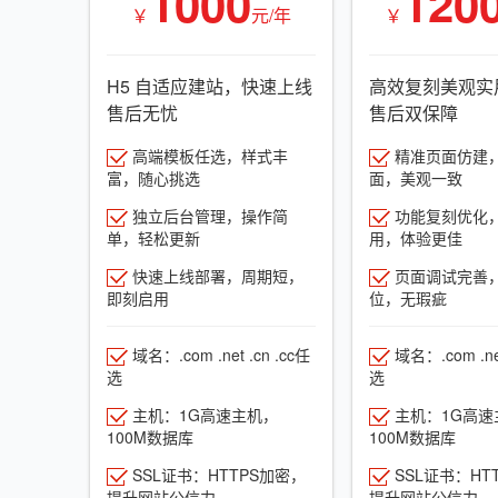
1000
120
￥
元/年
￥
H5 自适应建站，快速上线
高效复刻美观实
售后无忧
售后双保障
高端模板任选，样式丰
精准页面仿建
富，随心挑选
面，美观一致
独立后台管理，操作简
功能复刻优化
单，轻松更新
用，体验更佳
快速上线部署，周期短，
页面调试完善
即刻启用
位，无瑕疵
域名：.com .net .cn .cc任
域名：.com .net
选
选
主机：1G高速主机，
主机：1G高速
100M数据库
100M数据库
SSL证书：HTTPS加密，
SSL证书：HT
提升网站公信力
提升网站公信力