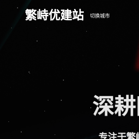
繁峙优建站
切换城市
深耕
专注于繁峙