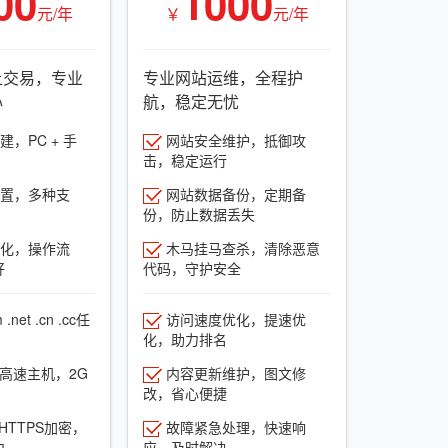
00
1000
元/年
￥
元/年
上交易，专业
专业网站运维，全程护
心
航，稳定无忧
，PC + 手
网站安全维护，抵御攻
击，稳定运行
置，多种支
网站数据备份，定期备
份，防止数据丢失
化，操作流
木马挂马查杀，清除恶意
好
代码，守护安全
net .cn .cc任
访问速度优化，提速优
化，助力排名
G高速主机，2G
内容更新维护，图文修
改，省心便捷
HTTPS加密，
故障紧急处理，快速响
力
应，及时解决