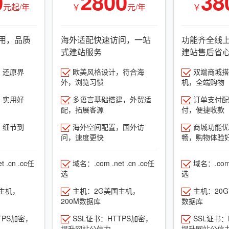
0
2800
38
元起/年
￥
元/年
￥
用，品质
海外适配快速访问，一站
功能齐全线
式建站服务
建站售后省
，还原界
欧美风格设计，符合海
双端商城搭建
外，浏览习惯
机，全端购物
，实用好
多语言基础搭建，外贸适
订单支付配
配，拓展客源
付，便捷收款
，细节到
海外空间配置，国外访
商城功能优
问，速度更快
畅，购物体验
 .cn .cc任
域名：.com .net .cn .cc任
域名：.com .
选
选
主机，
主机：2G美国主机，
主机：20
200M数据库
数据库
TPS加密，
SSL证书：HTTPS加密，
SSL证书：
提升网站公信力
提升网站公信