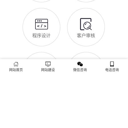
做SEO优化的核心意义，帮助企业明白SEO优化的重要性，通过
合理的优化，让网站获得更多本地精准流量，实现被动获客，提
网站做好后怎么维护
升线上竞争力。首先，S
很多福清企业存在一个误区：网站搭建完成、上线运营后，就无
需再维护，导致网站出现加载缓慢、功能异常、内容过时、被攻
击等问题，不仅影响客户体验，还会被百度判定为低质网站，导
致排名下降、客户流失。其实，网站维护是长期运营的核心，也
是契合百度优化算法的关键，结合我们的建站套餐（所有套餐均
查看更多
包含一年免费维护），
网站首页
网站建设
微信咨询
电话咨询
建站流程 ·
PROCESS
专业建站，一步到位 / 从需求到上线，全程省心无忧