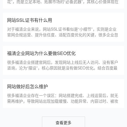
福清本地建站公司怎么选
福清本地建站服务商数量众多，水平参差不齐，很多企业挑选合
作方时，很容易被低价套路误导，最后遇到网站质量差、后期没
人跟进、暗藏额外收费等问题，白白浪费成本，还耽误线上获客
布局。结合百度优化规则和各行各业的建站经验，今天分享简单
实用的挑选技巧，帮大家轻松选到靠谱的建站团队。第一，优先
福清建一个官网大概多少钱
选择深耕建站行业多年
福清企业搭建官网，价格是大家最关心的核心问题之一。不同于
全国统一报价，福清本地建站价格更贴合本地企业需求，根据建
站类型、功能需求的不同，报价差异较大，结合我们的实际套
餐，整理出清晰透明的价格体系，供福清企业参考，杜绝隐形消
费，完全符合本地企业的预算需求。目前，我们针对福清本地企
仿站建站注意事项
业，推出4类核心建站套餐
仿站建站是福清中小微企业的热门选择，既能拥有个性化的网站
样式，又比定制建站性价比更高（我们的仿站套餐1200元起/
年），但很多福清企业在选择仿站时，容易忽视一些关键细节，
导致网站出现版权纠纷、功能异常、SEO优化失效等问题，反而
得不偿失。结合百度最新算法和本地企业的实际踩坑案例，今天
新网站如何快速被百度收录
详细梳理仿站建站的核心注
很多福清企业搭建官网后，最头疼的问题就是“网站做好了，但百
度搜不到”，这其实是没有掌握正确的收录方法。结合百度最新收
录规则，针对本地企业网站，分享几个简单易操作、见效快的方
法，帮助新网站快速被百度收录，无需专业技术，企业自己就能