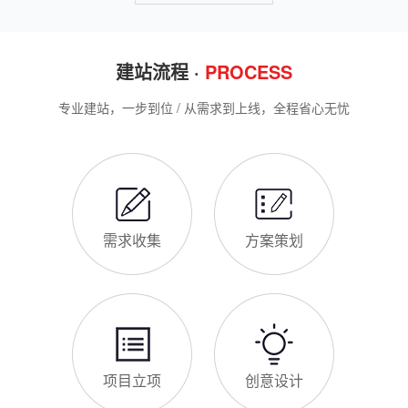
操作。第一，完善网站基础信息，确保符合百度抓取规则。首
网站建设完整流程
先，确认网站域名已
很多福清企业想搭建官网，却不清楚完整的建站流程，容易被服
务商忽悠，出现流程混乱、工期拖延、隐形消费等问题。结合我
们多年本地建站经验和百度优化算法要求，今天详细拆解网站建
设的完整流程，从前期准备到后期上线，每一步都清晰明了，帮
助福清企业理清思路，顺利完成建站，避免踩坑。第一步，需求
福清企业做网站有什么用
沟通与方案确定。这是
对于福清本地企业而言，搭建一个专属官网，早已不是“锦上添
花”，而是立足本地、拓展市场的“必备武器”，其核心价值体现在
品牌、获客、信任、效率四大维度，完全贴合福清中小微企业的
发展需求。首先，官网是企业的线上“永久名片”。不同于线下门
店有营业时间限制，官网24小时在线，无论福清本地客户是白天
网站SSL证书有什么用
咨询、深夜了解
对于福清企业来说，网站SSL证书看似是“小细节”，实则是企业
官网合规运营、提升信任度、适配百度优化的关键，很多企业忽
视其重要性，导致网站被标记“不安全”，影响客户信任和百度收
录，甚至错失潜在客户。结合福清本地企业的实际需求，今天详
细解读SSL证书的核心作用，帮助企业避开误区、正确使用。首
福清企业网站为什么要做SEO优化
先，SSL证书最核心的
很多福清企业搭建官网后，发现网站上线后无人访问、没有客户
咨询，沦为“摆设”，核心原因就是没有做SEO优化。结合百度最
新优化算法和福清本地企业的获客需求，今天详细解读企业网站