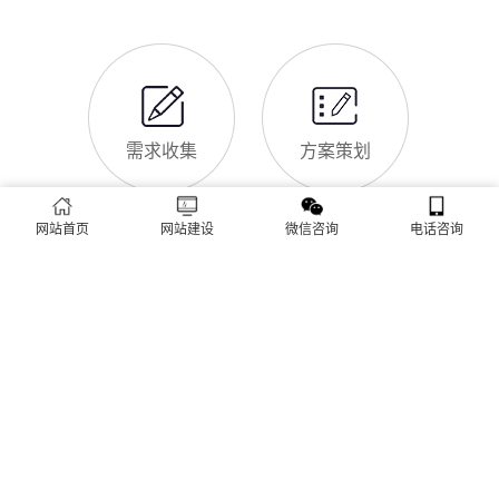
帮助港闸区企业理清思路，顺利完成建站，避免踩坑。第一步，
港闸区企业做网站有什么用
需求沟通与方案确定。这是
对于港闸区本地企业而言，搭建一个专属官网，早已不是“锦上添
花”，而是立足本地、拓展市场的“必备武器”，其核心价值体现在
品牌、获客、信任、效率四大维度，完全贴合港闸区中小微企业
的发展需求。首先，官网是企业的线上“永久名片”。不同于线下
门店有营业时间限制，官网24小时在线，无论港闸区本地客户是
网站SSL证书有什么用
白天咨询、深夜了解
对于港闸区企业来说，网站SSL证书看似是“小细节”，实则是企
业官网合规运营、提升信任度、适配百度优化的关键，很多企业
忽视其重要性，导致网站被标记“不安全”，影响客户信任和百度
网站首页
网站建设
微信咨询
电话咨询
收录，甚至错失潜在客户。结合港闸区本地企业的实际需求，今
天详细解读SSL证书的核心作用，帮助企业避开误区、正确使
港闸区企业网站为什么要做SEO优化
用。首先，SSL证书最核心的
很多港闸区企业搭建官网后，发现网站上线后无人访问、没有客
户咨询，沦为“摆设”，核心原因就是没有做SEO优化。结合百度
最新优化算法和港闸区本地企业的获客需求，今天详细解读企业
网站做SEO优化的核心意义，帮助企业明白SEO优化的重要性，
通过合理的优化，让网站获得更多本地精准流量，实现被动获
网站做好后怎么维护
客，提升线上竞争力。首先，S
很多港闸区企业存在一个误区：网站搭建完成、上线运营后，就
无需再维护，导致网站出现加载缓慢、功能异常、内容过时、被
攻击等问题，不仅影响客户体验，还会被百度判定为低质网站，