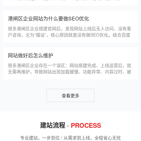
先选择深耕建站行业多年
港闸区企业搭建官网，价格是大家最关心的核心问题之一。不同
于全国统一报价，港闸区本地建站价格更贴合本地企业需求，根
据建站类型、功能需求的不同，报价差异较大，结合我们的实际
套餐，整理出清晰透明的价格体系，供港闸区企业参考，杜绝隐
形消费，完全符合本地企业的预算需求。目前，我们针对港闸区
仿站建站注意事项
本地企业，推出4类核心建站套餐
仿站建站是港闸区中小微企业的热门选择，既能拥有个性化的网
站样式，又比定制建站性价比更高（我们的仿站套餐1200元起/
年），但很多港闸区企业在选择仿站时，容易忽视一些关键细
节，导致网站出现版权纠纷、功能异常、SEO优化失效等问题，
反而得不偿失。结合百度最新算法和本地企业的实际踩坑案例，
新网站如何快速被百度收录
今天详细梳理仿站建站的核心注
很多港闸区企业搭建官网后，最头疼的问题就是“网站做好了，但
百度搜不到”，这其实是没有掌握正确的收录方法。结合百度最新
收录规则，针对本地企业网站，分享几个简单易操作、见效快的
方法，帮助新网站快速被百度收录，无需专业技术，企业自己就
能操作。第一，完善网站基础信息，确保符合百度抓取规则。首
网站建设完整流程
先，确认网站域名已
很多港闸区企业想搭建官网，却不清楚完整的建站流程，容易被
服务商忽悠，出现流程混乱、工期拖延、隐形消费等问题。结合
我们多年本地建站经验和百度优化算法要求，今天详细拆解网站
建设的完整流程，从前期准备到后期上线，每一步都清晰明了，