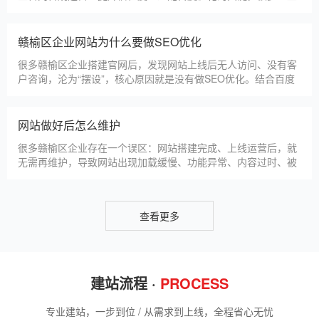
忽视其重要性，导致网站被标记“不安全”，影响客户信任和百度
收录，甚至错失潜在客户。结合赣榆区本地企业的实际需求，今
天详细解读SSL证书的核心作用，帮助企业避开误区、正确使
赣榆区企业网站为什么要做SEO优化
用。首先，SSL证书最核心的
很多赣榆区企业搭建官网后，发现网站上线后无人访问、没有客
户咨询，沦为“摆设”，核心原因就是没有做SEO优化。结合百度
最新优化算法和赣榆区本地企业的获客需求，今天详细解读企业
网站做SEO优化的核心意义，帮助企业明白SEO优化的重要性，
通过合理的优化，让网站获得更多本地精准流量，实现被动获
网站做好后怎么维护
客，提升线上竞争力。首先，S
很多赣榆区企业存在一个误区：网站搭建完成、上线运营后，就
无需再维护，导致网站出现加载缓慢、功能异常、内容过时、被
攻击等问题，不仅影响客户体验，还会被百度判定为低质网站，
导致排名下降、客户流失。其实，网站维护是长期运营的核心，
也是契合百度优化算法的关键，结合我们的建站套餐（所有套餐
查看更多
均包含一年免费维护），
建站流程 ·
PROCESS
专业建站，一步到位 / 从需求到上线，全程省心无忧