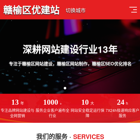
赣榆区优建站
切换城市
盖 多端合一
响应式网站架构，兼容PC端、
13
1000
10
24
年
+
大
h
专注品牌网站建设与
服务企业客户遍布全
网站安全稳定运行保
7X24h极速响应客户
全网营销
行业
障
服务
我们的服务 ·
SERVICES