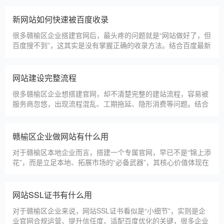
节，导致网站出现版权纠纷、功能异常、SEO优化失效等问题，
反而得不偿失。结合百度最新算法和本地企业的实际踩坑案例，
新网站如何快速被百度收录
今天详细梳理仿站建站的核心注
很多赣榆区企业搭建官网后，最头疼的问题就是“网站做好了，但
百度搜不到”，这其实是没有掌握正确的收录方法。结合百度最新
收录规则，针对本地企业网站，分享几个简单易操作、见效快的
方法，帮助新网站快速被百度收录，无需专业技术，企业自己就
能操作。第一，完善网站基础信息，确保符合百度抓取规则。首
网站建设完整流程
先，确认网站域名已
很多赣榆区企业想搭建官网，却不清楚完整的建站流程，容易被
服务商忽悠，出现流程混乱、工期拖延、隐形消费等问题。结合
我们多年本地建站经验和百度优化算法要求，今天详细拆解网站
建设的完整流程，从前期准备到后期上线，每一步都清晰明了，
帮助赣榆区企业理清思路，顺利完成建站，避免踩坑。第一步，
赣榆区企业做网站有什么用
需求沟通与方案确定。这是
对于赣榆区本地企业而言，搭建一个专属官网，早已不是“锦上添
花”，而是立足本地、拓展市场的“必备武器”，其核心价值体现在
品牌、获客、信任、效率四大维度，完全贴合赣榆区中小微企业
的发展需求。首先，官网是企业的线上“永久名片”。不同于线下
门店有营业时间限制，官网24小时在线，无论赣榆区本地客户是
网站SSL证书有什么用
白天咨询、深夜了解
对于赣榆区企业来说，网站SSL证书看似是“小细节”，实则是企
业官网合规运营、提升信任度、适配百度优化的关键，很多企业