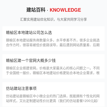
建站百科 ·
KNOWLEDGE
汇聚实用建站优化知识，与大家共同学习分享
赣榆区本地建站公司怎么选
赣榆区本地建站服务商数量众多，水平参差不齐，很多企业挑选
合作方时，很容易被低价套路误导，最后遇到网站质量差、后期
没人跟进、暗藏额外收费等问题，白白浪费成本，还耽误线上获
客布局。结合百度优化规则和各行各业的建站经验，今天分享简
单实用的挑选技巧，帮大家轻松选到靠谱的建站团队。第一，优
赣榆区建一个官网大概多少钱
先选择深耕建站行业多年
赣榆区企业搭建官网，价格是大家最关心的核心问题之一。不同
于全国统一报价，赣榆区本地建站价格更贴合本地企业需求，根
据建站类型、功能需求的不同，报价差异较大，结合我们的实际
套餐，整理出清晰透明的价格体系，供赣榆区企业参考，杜绝隐
形消费，完全符合本地企业的预算需求。目前，我们针对赣榆区
仿站建站注意事项
本地企业，推出4类核心建站套餐
仿站建站是赣榆区中小微企业的热门选择，既能拥有个性化的网
站样式，又比定制建站性价比更高（我们的仿站套餐1200元起/
年），但很多赣榆区企业在选择仿站时，容易忽视一些关键细