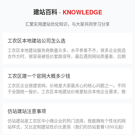
建站百科 ·
KNOWLEDGE
汇聚实用建站优化知识，与大家共同学习分享
工农区本地建站公司怎么选
工农区本地建站服务商数量众多，水平参差不齐，很多企业挑选
合作方时，很容易被低价套路误导，最后遇到网站质量差、后期
没人跟进、暗藏额外收费等问题，白白浪费成本，还耽误线上获
客布局。结合百度优化规则和各行各业的建站经验，今天分享简
单实用的挑选技巧，帮大家轻松选到靠谱的建站团队。第一，优
工农区建一个官网大概多少钱
先选择深耕建站行业多年
工农区企业搭建官网，价格是大家最关心的核心问题之一。不同
于全国统一报价，工农区本地建站价格更贴合本地企业需求，根
据建站类型、功能需求的不同，报价差异较大，结合我们的实际
套餐，整理出清晰透明的价格体系，供工农区企业参考，杜绝隐
形消费，完全符合本地企业的预算需求。目前，我们针对工农区
仿站建站注意事项
本地企业，推出4类核心建站套餐
仿站建站是工农区中小微企业的热门选择，既能拥有个性化的网
站样式，又比定制建站性价比更高（我们的仿站套餐1200元起/
年），但很多工农区企业在选择仿站时，容易忽视一些关键细