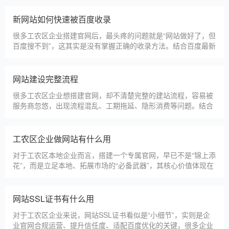
节，导致网站出现版权纠纷、功能异常、SEO优化失效等问题，
反而得不偿失。结合百度最新算法和本地企业的实际踩坑案例，
新网站如何快速被百度收录
今天详细梳理仿站建站的核心注
很多工农区企业搭建官网后，最头疼的问题就是“网站做好了，但
百度搜不到”，这其实是没有掌握正确的收录方法。结合百度最新
收录规则，针对本地企业网站，分享几个简单易操作、见效快的
方法，帮助新网站快速被百度收录，无需专业技术，企业自己就
能操作。第一，完善网站基础信息，确保符合百度抓取规则。首
网站建设完整流程
先，确认网站域名已
很多工农区企业想搭建官网，却不清楚完整的建站流程，容易被
服务商忽悠，出现流程混乱、工期拖延、隐形消费等问题。结合
我们多年本地建站经验和百度优化算法要求，今天详细拆解网站
建设的完整流程，从前期准备到后期上线，每一步都清晰明了，
帮助工农区企业理清思路，顺利完成建站，避免踩坑。第一步，
工农区企业做网站有什么用
需求沟通与方案确定。这是
对于工农区本地企业而言，搭建一个专属官网，早已不是“锦上添
花”，而是立足本地、拓展市场的“必备武器”，其核心价值体现在
品牌、获客、信任、效率四大维度，完全贴合工农区中小微企业
的发展需求。首先，官网是企业的线上“永久名片”。不同于线下
门店有营业时间限制，官网24小时在线，无论工农区本地客户是
网站SSL证书有什么用
白天咨询、深夜了解
对于工农区企业来说，网站SSL证书看似是“小细节”，实则是企
业官网合规运营、提升信任度、适配百度优化的关键，很多企业