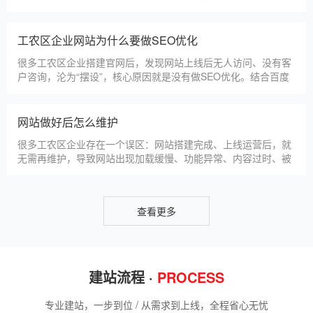
忽视其重要性，导致网站被标记“不安全”，影响客户信任和百度
收录，甚至错失潜在客户。结合工农区本地企业的实际需求，今
天详细解读SSL证书的核心作用，帮助企业避开误区、正确使
工农区企业网站为什么要做SEO优化
用。首先，SSL证书最核心的
很多工农区企业搭建官网后，发现网站上线后无人访问、没有客
户咨询，沦为“摆设”，核心原因就是没有做SEO优化。结合百度
最新优化算法和工农区本地企业的获客需求，今天详细解读企业
网站做SEO优化的核心意义，帮助企业明白SEO优化的重要性，
通过合理的优化，让网站获得更多本地精准流量，实现被动获
网站做好后怎么维护
客，提升线上竞争力。首先，S
很多工农区企业存在一个误区：网站搭建完成、上线运营后，就
无需再维护，导致网站出现加载缓慢、功能异常、内容过时、被
攻击等问题，不仅影响客户体验，还会被百度判定为低质网站，
导致排名下降、客户流失。其实，网站维护是长期运营的核心，
也是契合百度优化算法的关键，结合我们的建站套餐（所有套餐
查看更多
均包含一年免费维护），
建站流程 ·
PROCESS
专业建站，一步到位 / 从需求到上线，全程省心无忧