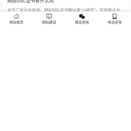
网站SSL证书有什么用
咨询、深夜了解
对于广安企业来说，网站SSL证书看似是“小细节”，实则是企业
官网合规运营、提升信任度、适配百度优化的关键，很多企业忽
视其重要性，导致网站被标记“不安全”，影响客户信任和百度收
网站首页
网站建设
微信咨询
电话咨询
录，甚至错失潜在客户。结合广安本地企业的实际需求，今天详
细解读SSL证书的核心作用，帮助企业避开误区、正确使用。首
广安企业网站为什么要做SEO优化
先，SSL证书最核心的
很多广安企业搭建官网后，发现网站上线后无人访问、没有客户
咨询，沦为“摆设”，核心原因就是没有做SEO优化。结合百度最
新优化算法和广安本地企业的获客需求，今天详细解读企业网站
做SEO优化的核心意义，帮助企业明白SEO优化的重要性，通过
合理的优化，让网站获得更多本地精准流量，实现被动获客，提
网站做好后怎么维护
升线上竞争力。首先，S
很多广安企业存在一个误区：网站搭建完成、上线运营后，就无
需再维护，导致网站出现加载缓慢、功能异常、内容过时、被攻
击等问题，不仅影响客户体验，还会被百度判定为低质网站，导
致排名下降、客户流失。其实，网站维护是长期运营的核心，也
是契合百度优化算法的关键，结合我们的建站套餐（所有套餐均
查看更多
包含一年免费维护），