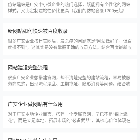
仿站建站是广安中小微企业的热门选择，既能拥有个性化的网站
样式，又比定制建站性价比更高（我们的仿站套餐1200元起/
年），但很多广安企业在选择仿站时，容易忽视一些关键细节，
导致网站出现版权纠纷、功能异常、SEO优化失效等问题，反而
得不偿失。结合百度最新算法和本地企业的实际踩坑案例，今天
新网站如何快速被百度收录
详细梳理仿站建站的核心注
很多广安企业搭建官网后，最头疼的问题就是“网站做好了，但百
度搜不到”，这其实是没有掌握正确的收录方法。结合百度最新收
录规则，针对本地企业网站，分享几个简单易操作、见效快的方
法，帮助新网站快速被百度收录，无需专业技术，企业自己就能
操作。第一，完善网站基础信息，确保符合百度抓取规则。首
网站建设完整流程
先，确认网站域名已
很多广安企业想搭建官网，却不清楚完整的建站流程，容易被服
务商忽悠，出现流程混乱、工期拖延、隐形消费等问题。结合我
们多年本地建站经验和百度优化算法要求，今天详细拆解网站建
设的完整流程，从前期准备到后期上线，每一步都清晰明了，帮
助广安企业理清思路，顺利完成建站，避免踩坑。第一步，需求
广安企业做网站有什么用
沟通与方案确定。这是
对于广安本地企业而言，搭建一个专属官网，早已不是“锦上添
花”，而是立足本地、拓展市场的“必备武器”，其核心价值体现在
品牌、获客、信任、效率四大维度，完全贴合广安中小微企业的
发展需求。首先，官网是企业的线上“永久名片”。不同于线下门
店有营业时间限制，官网24小时在线，无论广安本地客户是白天