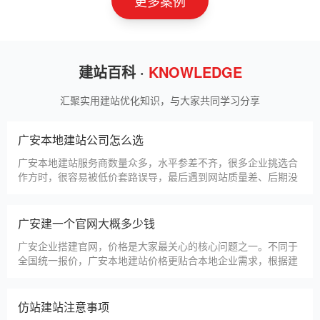
更多案例
建站百科 ·
KNOWLEDGE
汇聚实用建站优化知识，与大家共同学习分享
广安本地建站公司怎么选
广安本地建站服务商数量众多，水平参差不齐，很多企业挑选合
作方时，很容易被低价套路误导，最后遇到网站质量差、后期没
人跟进、暗藏额外收费等问题，白白浪费成本，还耽误线上获客
布局。结合百度优化规则和各行各业的建站经验，今天分享简单
实用的挑选技巧，帮大家轻松选到靠谱的建站团队。第一，优先
广安建一个官网大概多少钱
选择深耕建站行业多年
广安企业搭建官网，价格是大家最关心的核心问题之一。不同于
全国统一报价，广安本地建站价格更贴合本地企业需求，根据建
站类型、功能需求的不同，报价差异较大，结合我们的实际套
餐，整理出清晰透明的价格体系，供广安企业参考，杜绝隐形消
费，完全符合本地企业的预算需求。目前，我们针对广安本地企
仿站建站注意事项
业，推出4类核心建站套餐