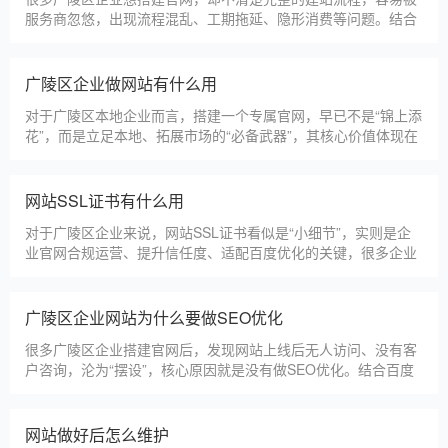
服务商忽悠，出现流程混乱、工期拖延、隐形消费等问题。结合
我们多年本地建站经验和百度优化算法要求，今天详细拆解网站
建设的完整流程，从前期准备到后期上线，每一步都清晰明了，
帮助广陵区企业理清思路，顺利完成建站，避免踩坑。第一步，
广陵区企业做网站有什么用
需求沟通与方案确定。这是
对于广陵区本地企业而言，搭建一个专属官网，早已不是“锦上添
花”，而是立足本地、拓展市场的“必备武器”，其核心价值体现在
品牌、获客、信任、效率四大维度，完全贴合广陵区中小微企业
的发展需求。首先，官网是企业的线上“永久名片”。不同于线下
门店有营业时间限制，官网24小时在线，无论广陵区本地客户是
网站SSL证书有什么用
白天咨询、深夜了解
对于广陵区企业来说，网站SSL证书看似是“小细节”，实则是企
业官网合规运营、提升信任度、适配百度优化的关键，很多企业
忽视其重要性，导致网站被标记“不安全”，影响客户信任和百度
收录，甚至错失潜在客户。结合广陵区本地企业的实际需求，今
天详细解读SSL证书的核心作用，帮助企业避开误区、正确使
广陵区企业网站为什么要做SEO优化
用。首先，SSL证书最核心的
很多广陵区企业搭建官网后，发现网站上线后无人访问、没有客
户咨询，沦为“摆设”，核心原因就是没有做SEO优化。结合百度
最新优化算法和广陵区本地企业的获客需求，今天详细解读企业
网站做SEO优化的核心意义，帮助企业明白SEO优化的重要性，
通过合理的优化，让网站获得更多本地精准流量，实现被动获
网站做好后怎么维护