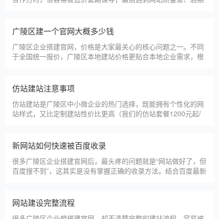
没人跟进、暗藏额外收费等问题，白白浪费成本，还耽误线上获
客布局。结合百度优化规则和各行各业的建站经验，今天分享简
单实用的挑选技巧，帮大家轻松选到靠谱的建站团队。第一，优
广陵区建一个官网大概多少钱
先选择深耕建站行业多年
广陵区企业搭建官网，价格是大家最关心的核心问题之一。不同
于全国统一报价，广陵区本地建站价格更贴合本地企业需求，根
据建站类型、功能需求的不同，报价差异较大，结合我们的实际
套餐，整理出清晰透明的价格体系，供广陵区企业参考，杜绝隐
形消费，完全符合本地企业的预算需求。目前，我们针对广陵区
仿站建站注意事项
本地企业，推出4类核心建站套餐
仿站建站是广陵区中小微企业的热门选择，既能拥有个性化的网
站样式，又比定制建站性价比更高（我们的仿站套餐1200元起/
年），但很多广陵区企业在选择仿站时，容易忽视一些关键细
节，导致网站出现版权纠纷、功能异常、SEO优化失效等问题，
反而得不偿失。结合百度最新算法和本地企业的实际踩坑案例，
新网站如何快速被百度收录
今天详细梳理仿站建站的核心注
很多广陵区企业搭建官网后，最头疼的问题就是“网站做好了，但
百度搜不到”，这其实是没有掌握正确的收录方法。结合百度最新
收录规则，针对本地企业网站，分享几个简单易操作、见效快的
方法，帮助新网站快速被百度收录，无需专业技术，企业自己就
能操作。第一，完善网站基础信息，确保符合百度抓取规则。首
网站建设完整流程
先，确认网站域名已
很多广陵区企业想搭建官网，却不清楚完整的建站流程，容易被