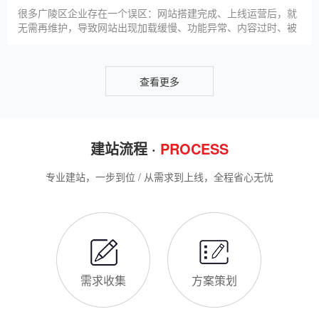
客，提升线上竞争力。首先，S
很多广陵区企业存在一个误区：网站搭建完成、上线运营后，就
无需再维护，导致网站出现加载缓慢、功能异常、内容过时、被
攻击等问题，不仅影响客户体验，还会被百度判定为低质网站，
导致排名下降、客户流失。其实，网站维护是长期运营的核心，
也是契合百度优化算法的关键，结合我们的建站套餐（所有套餐
查看更多
均包含一年免费维护），
建站流程 ·
PROCESS
专业建站，一步到位 / 从需求到上线，全程省心无忧
需求收集
方案策划