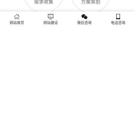
网站SSL证书有什么用
白天咨询、深夜了解
对于海沧区企业来说，网站SSL证书看似是“小细节”，实则是企
业官网合规运营、提升信任度、适配百度优化的关键，很多企业
忽视其重要性，导致网站被标记“不安全”，影响客户信任和百度
网站首页
网站建设
微信咨询
电话咨询
收录，甚至错失潜在客户。结合海沧区本地企业的实际需求，今
天详细解读SSL证书的核心作用，帮助企业避开误区、正确使
海沧区企业网站为什么要做SEO优化
用。首先，SSL证书最核心的
很多海沧区企业搭建官网后，发现网站上线后无人访问、没有客
户咨询，沦为“摆设”，核心原因就是没有做SEO优化。结合百度
最新优化算法和海沧区本地企业的获客需求，今天详细解读企业
网站做SEO优化的核心意义，帮助企业明白SEO优化的重要性，
通过合理的优化，让网站获得更多本地精准流量，实现被动获
网站做好后怎么维护
客，提升线上竞争力。首先，S
很多海沧区企业存在一个误区：网站搭建完成、上线运营后，就
无需再维护，导致网站出现加载缓慢、功能异常、内容过时、被
攻击等问题，不仅影响客户体验，还会被百度判定为低质网站，
导致排名下降、客户流失。其实，网站维护是长期运营的核心，
也是契合百度优化算法的关键，结合我们的建站套餐（所有套餐
查看更多
均包含一年免费维护），