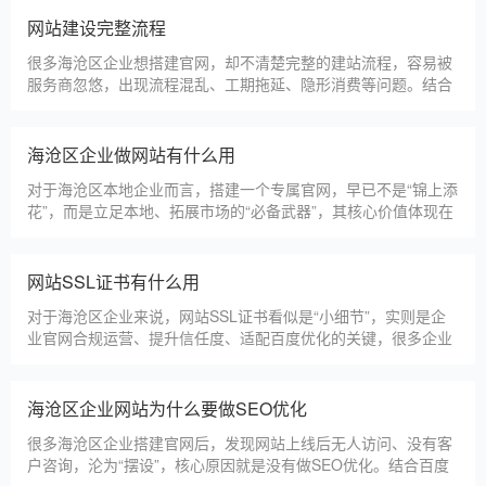
更多案例
建站百科 ·
KNOWLEDGE
汇聚实用建站优化知识，与大家共同学习分享
海沧区本地建站公司怎么选
海沧区本地建站服务商数量众多，水平参差不齐，很多企业挑选
合作方时，很容易被低价套路误导，最后遇到网站质量差、后期
没人跟进、暗藏额外收费等问题，白白浪费成本，还耽误线上获
客布局。结合百度优化规则和各行各业的建站经验，今天分享简
单实用的挑选技巧，帮大家轻松选到靠谱的建站团队。第一，优
海沧区建一个官网大概多少钱
先选择深耕建站行业多年
海沧区企业搭建官网，价格是大家最关心的核心问题之一。不同
于全国统一报价，海沧区本地建站价格更贴合本地企业需求，根
据建站类型、功能需求的不同，报价差异较大，结合我们的实际
套餐，整理出清晰透明的价格体系，供海沧区企业参考，杜绝隐
形消费，完全符合本地企业的预算需求。目前，我们针对海沧区
仿站建站注意事项
本地企业，推出4类核心建站套餐