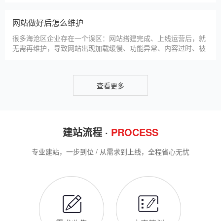
仿站建站是海沧区中小微企业的热门选择，既能拥有个性化的网
站样式，又比定制建站性价比更高（我们的仿站套餐1200元起/
年），但很多海沧区企业在选择仿站时，容易忽视一些关键细
节，导致网站出现版权纠纷、功能异常、SEO优化失效等问题，
反而得不偿失。结合百度最新算法和本地企业的实际踩坑案例，
新网站如何快速被百度收录
今天详细梳理仿站建站的核心注
很多海沧区企业搭建官网后，最头疼的问题就是“网站做好了，但
百度搜不到”，这其实是没有掌握正确的收录方法。结合百度最新
收录规则，针对本地企业网站，分享几个简单易操作、见效快的
方法，帮助新网站快速被百度收录，无需专业技术，企业自己就
能操作。第一，完善网站基础信息，确保符合百度抓取规则。首
网站建设完整流程
先，确认网站域名已
很多海沧区企业想搭建官网，却不清楚完整的建站流程，容易被
服务商忽悠，出现流程混乱、工期拖延、隐形消费等问题。结合
我们多年本地建站经验和百度优化算法要求，今天详细拆解网站
建设的完整流程，从前期准备到后期上线，每一步都清晰明了，
帮助海沧区企业理清思路，顺利完成建站，避免踩坑。第一步，
海沧区企业做网站有什么用
需求沟通与方案确定。这是
对于海沧区本地企业而言，搭建一个专属官网，早已不是“锦上添
花”，而是立足本地、拓展市场的“必备武器”，其核心价值体现在
品牌、获客、信任、效率四大维度，完全贴合海沧区中小微企业
的发展需求。首先，官网是企业的线上“永久名片”。不同于线下
门店有营业时间限制，官网24小时在线，无论海沧区本地客户是