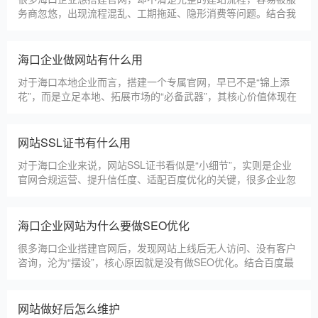
务商忽悠，出现流程混乱、工期拖延、隐形消费等问题。结合我
们多年本地建站经验和百度优化算法要求，今天详细拆解网站建
设的完整流程，从前期准备到后期上线，每一步都清晰明了，帮
助海口企业理清思路，顺利完成建站，避免踩坑。第一步，需求
海口企业做网站有什么用
沟通与方案确定。这是
对于海口本地企业而言，搭建一个专属官网，早已不是“锦上添
花”，而是立足本地、拓展市场的“必备武器”，其核心价值体现在
品牌、获客、信任、效率四大维度，完全贴合海口中小微企业的
发展需求。首先，官网是企业的线上“永久名片”。不同于线下门
店有营业时间限制，官网24小时在线，无论海口本地客户是白天
网站SSL证书有什么用
咨询、深夜了解
对于海口企业来说，网站SSL证书看似是“小细节”，实则是企业
官网合规运营、提升信任度、适配百度优化的关键，很多企业忽
视其重要性，导致网站被标记“不安全”，影响客户信任和百度收
录，甚至错失潜在客户。结合海口本地企业的实际需求，今天详
细解读SSL证书的核心作用，帮助企业避开误区、正确使用。首
海口企业网站为什么要做SEO优化
先，SSL证书最核心的
很多海口企业搭建官网后，发现网站上线后无人访问、没有客户
咨询，沦为“摆设”，核心原因就是没有做SEO优化。结合百度最
新优化算法和海口本地企业的获客需求，今天详细解读企业网站
做SEO优化的核心意义，帮助企业明白SEO优化的重要性，通过
合理的优化，让网站获得更多本地精准流量，实现被动获客，提
网站做好后怎么维护