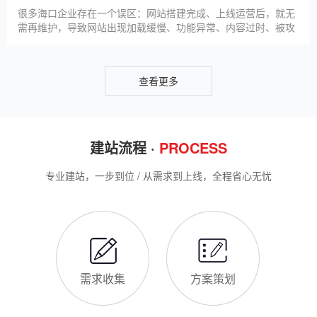
升线上竞争力。首先，S
很多海口企业存在一个误区：网站搭建完成、上线运营后，就无
需再维护，导致网站出现加载缓慢、功能异常、内容过时、被攻
击等问题，不仅影响客户体验，还会被百度判定为低质网站，导
致排名下降、客户流失。其实，网站维护是长期运营的核心，也
是契合百度优化算法的关键，结合我们的建站套餐（所有套餐均
查看更多
包含一年免费维护），
建站流程 ·
PROCESS
专业建站，一步到位 / 从需求到上线，全程省心无忧
需求收集
方案策划