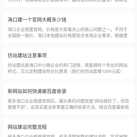
人跟进、暗藏额外收费等问题，白白浪费成本，还耽误线上获客
布局。结合百度优化规则和各行各业的建站经验，今天分享简单
实用的挑选技巧，帮大家轻松选到靠谱的建站团队。第一，优先
海口建一个官网大概多少钱
选择深耕建站行业多年
海口企业搭建官网，价格是大家最关心的核心问题之一。不同于
全国统一报价，海口本地建站价格更贴合本地企业需求，根据建
站类型、功能需求的不同，报价差异较大，结合我们的实际套
餐，整理出清晰透明的价格体系，供海口企业参考，杜绝隐形消
费，完全符合本地企业的预算需求。目前，我们针对海口本地企
仿站建站注意事项
业，推出4类核心建站套餐
仿站建站是海口中小微企业的热门选择，既能拥有个性化的网站
样式，又比定制建站性价比更高（我们的仿站套餐1200元起/
年），但很多海口企业在选择仿站时，容易忽视一些关键细节，
导致网站出现版权纠纷、功能异常、SEO优化失效等问题，反而
得不偿失。结合百度最新算法和本地企业的实际踩坑案例，今天
新网站如何快速被百度收录
详细梳理仿站建站的核心注
很多海口企业搭建官网后，最头疼的问题就是“网站做好了，但百
度搜不到”，这其实是没有掌握正确的收录方法。结合百度最新收
录规则，针对本地企业网站，分享几个简单易操作、见效快的方
法，帮助新网站快速被百度收录，无需专业技术，企业自己就能
操作。第一，完善网站基础信息，确保符合百度抓取规则。首
网站建设完整流程
先，确认网站域名已
很多海口企业想搭建官网，却不清楚完整的建站流程，容易被服