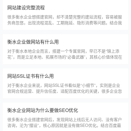
更多案例
建站百科 ·
KNOWLEDGE
汇聚实用建站优化知识，与大家共同学习分享
衡水本地建站公司怎么选
衡水本地建站服务商数量众多，水平参差不齐，很多企业挑选合
作方时，很容易被低价套路误导，最后遇到网站质量差、后期没
人跟进、暗藏额外收费等问题，白白浪费成本，还耽误线上获客
布局。结合百度优化规则和各行各业的建站经验，今天分享简单
实用的挑选技巧，帮大家轻松选到靠谱的建站团队。第一，优先
衡水建一个官网大概多少钱
选择深耕建站行业多年
衡水企业搭建官网，价格是大家最关心的核心问题之一。不同于
全国统一报价，衡水本地建站价格更贴合本地企业需求，根据建
站类型、功能需求的不同，报价差异较大，结合我们的实际套
餐，整理出清晰透明的价格体系，供衡水企业参考，杜绝隐形消
费，完全符合本地企业的预算需求。目前，我们针对衡水本地企
仿站建站注意事项
业，推出4类核心建站套餐