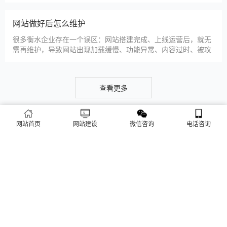
仿站建站是衡水中小微企业的热门选择，既能拥有个性化的网站
样式，又比定制建站性价比更高（我们的仿站套餐1200元起/
年），但很多衡水企业在选择仿站时，容易忽视一些关键细节，
导致网站出现版权纠纷、功能异常、SEO优化失效等问题，反而
得不偿失。结合百度最新算法和本地企业的实际踩坑案例，今天
新网站如何快速被百度收录
详细梳理仿站建站的核心注
很多衡水企业搭建官网后，最头疼的问题就是“网站做好了，但百
度搜不到”，这其实是没有掌握正确的收录方法。结合百度最新收
录规则，针对本地企业网站，分享几个简单易操作、见效快的方
法，帮助新网站快速被百度收录，无需专业技术，企业自己就能
操作。第一，完善网站基础信息，确保符合百度抓取规则。首
网站建设完整流程
先，确认网站域名已
网站首页
网站建设
微信咨询
电话咨询
很多衡水企业想搭建官网，却不清楚完整的建站流程，容易被服
务商忽悠，出现流程混乱、工期拖延、隐形消费等问题。结合我
们多年本地建站经验和百度优化算法要求，今天详细拆解网站建
设的完整流程，从前期准备到后期上线，每一步都清晰明了，帮
助衡水企业理清思路，顺利完成建站，避免踩坑。第一步，需求
衡水企业做网站有什么用
沟通与方案确定。这是
对于衡水本地企业而言，搭建一个专属官网，早已不是“锦上添
花”，而是立足本地、拓展市场的“必备武器”，其核心价值体现在
品牌、获客、信任、效率四大维度，完全贴合衡水中小微企业的
发展需求。首先，官网是企业的线上“永久名片”。不同于线下门
店有营业时间限制，官网24小时在线，无论衡水本地客户是白天