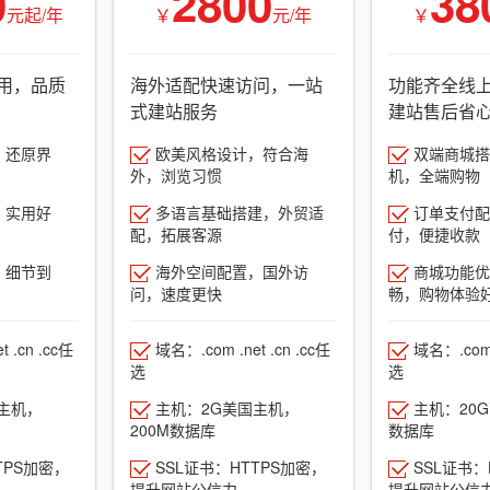
0
2800
38
元起/年
￥
元/年
￥
用，品质
海外适配快速访问，一站
功能齐全线
式建站服务
建站售后省
，还原界
欧美风格设计，符合海
双端商城搭建
外，浏览习惯
机，全端购物
，实用好
多语言基础搭建，外贸适
订单支付配
配，拓展客源
付，便捷收款
，细节到
海外空间配置，国外访
商城功能优
问，速度更快
畅，购物体验
 .cn .cc任
域名：.com .net .cn .cc任
域名：.com .
选
选
主机，
主机：2G美国主机，
主机：20
200M数据库
数据库
TPS加密，
SSL证书：HTTPS加密，
SSL证书：
提升网站公信力
提升网站公信