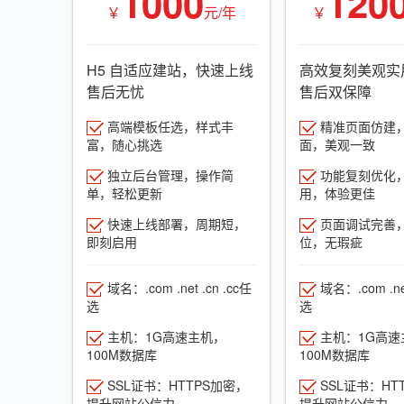
1000
120
￥
元/年
￥
H5 自适应建站，快速上线
高效复刻美观实
售后无忧
售后双保障
高端模板任选，样式丰
精准页面仿建
富，随心挑选
面，美观一致
独立后台管理，操作简
功能复刻优化
单，轻松更新
用，体验更佳
快速上线部署，周期短，
页面调试完善
即刻启用
位，无瑕疵
域名：.com .net .cn .cc任
域名：.com .net
选
选
主机：1G高速主机，
主机：1G高速
100M数据库
100M数据库
SSL证书：HTTPS加密，
SSL证书：HT
提升网站公信力
提升网站公信力