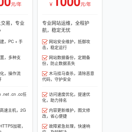
00
1000
元/年
￥
元/年
上交易，专业
专业网站运维，全程护
心
航，稳定无忧
，PC + 手
网站安全维护，抵御攻
击，稳定运行
置，多种支
网站数据备份，定期备
份，防止数据丢失
化，操作流
木马挂马查杀，清除恶意
好
代码，守护安全
net .cn .cc任
访问速度优化，提速优
化，助力排名
G高速主机，2G
内容更新维护，图文修
改，省心便捷
HTTPS加密，
故障紧急处理，快速响
力
应，及时解决