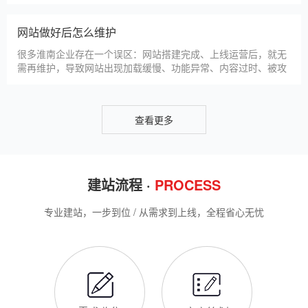
仿站建站是淮南中小微企业的热门选择，既能拥有个性化的网站
样式，又比定制建站性价比更高（我们的仿站套餐1200元起/
年），但很多淮南企业在选择仿站时，容易忽视一些关键细节，
导致网站出现版权纠纷、功能异常、SEO优化失效等问题，反而
得不偿失。结合百度最新算法和本地企业的实际踩坑案例，今天
新网站如何快速被百度收录
详细梳理仿站建站的核心注
很多淮南企业搭建官网后，最头疼的问题就是“网站做好了，但百
度搜不到”，这其实是没有掌握正确的收录方法。结合百度最新收
录规则，针对本地企业网站，分享几个简单易操作、见效快的方
法，帮助新网站快速被百度收录，无需专业技术，企业自己就能
操作。第一，完善网站基础信息，确保符合百度抓取规则。首
网站建设完整流程
先，确认网站域名已
很多淮南企业想搭建官网，却不清楚完整的建站流程，容易被服
务商忽悠，出现流程混乱、工期拖延、隐形消费等问题。结合我
们多年本地建站经验和百度优化算法要求，今天详细拆解网站建
设的完整流程，从前期准备到后期上线，每一步都清晰明了，帮
助淮南企业理清思路，顺利完成建站，避免踩坑。第一步，需求
淮南企业做网站有什么用
沟通与方案确定。这是
对于淮南本地企业而言，搭建一个专属官网，早已不是“锦上添
花”，而是立足本地、拓展市场的“必备武器”，其核心价值体现在
品牌、获客、信任、效率四大维度，完全贴合淮南中小微企业的
发展需求。首先，官网是企业的线上“永久名片”。不同于线下门
店有营业时间限制，官网24小时在线，无论淮南本地客户是白天