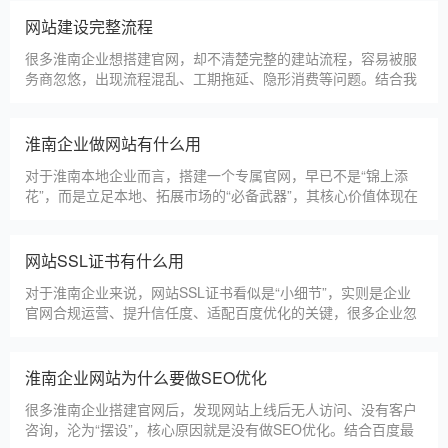
更多案例
建站百科 ·
KNOWLEDGE
汇聚实用建站优化知识，与大家共同学习分享
淮南本地建站公司怎么选
淮南本地建站服务商数量众多，水平参差不齐，很多企业挑选合
作方时，很容易被低价套路误导，最后遇到网站质量差、后期没
人跟进、暗藏额外收费等问题，白白浪费成本，还耽误线上获客
布局。结合百度优化规则和各行各业的建站经验，今天分享简单
实用的挑选技巧，帮大家轻松选到靠谱的建站团队。第一，优先
淮南建一个官网大概多少钱
选择深耕建站行业多年
淮南企业搭建官网，价格是大家最关心的核心问题之一。不同于
全国统一报价，淮南本地建站价格更贴合本地企业需求，根据建
站类型、功能需求的不同，报价差异较大，结合我们的实际套
餐，整理出清晰透明的价格体系，供淮南企业参考，杜绝隐形消
费，完全符合本地企业的预算需求。目前，我们针对淮南本地企
仿站建站注意事项
业，推出4类核心建站套餐