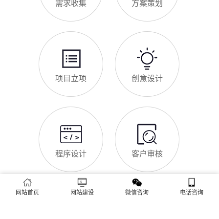
网站SSL证书有什么用
咨询、深夜了解
对于淮南企业来说，网站SSL证书看似是“小细节”，实则是企业
官网合规运营、提升信任度、适配百度优化的关键，很多企业忽
视其重要性，导致网站被标记“不安全”，影响客户信任和百度收
录，甚至错失潜在客户。结合淮南本地企业的实际需求，今天详
细解读SSL证书的核心作用，帮助企业避开误区、正确使用。首
淮南企业网站为什么要做SEO优化
先，SSL证书最核心的
很多淮南企业搭建官网后，发现网站上线后无人访问、没有客户
咨询，沦为“摆设”，核心原因就是没有做SEO优化。结合百度最
新优化算法和淮南本地企业的获客需求，今天详细解读企业网站
做SEO优化的核心意义，帮助企业明白SEO优化的重要性，通过
合理的优化，让网站获得更多本地精准流量，实现被动获客，提
网站做好后怎么维护
升线上竞争力。首先，S
很多淮南企业存在一个误区：网站搭建完成、上线运营后，就无
需再维护，导致网站出现加载缓慢、功能异常、内容过时、被攻
击等问题，不仅影响客户体验，还会被百度判定为低质网站，导
致排名下降、客户流失。其实，网站维护是长期运营的核心，也
是契合百度优化算法的关键，结合我们的建站套餐（所有套餐均
查看更多
包含一年免费维护），
网站首页
网站建设
微信咨询
电话咨询