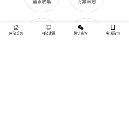
致排名下降、客户流失。其实，网站维护是长期运营的核心，也
是契合百度优化算法的关键，结合我们的建站套餐（所有套餐均
查看更多
包含一年免费维护），
网站首页
网站建设
微信咨询
电话咨询
建站流程 ·
PROCESS
专业建站，一步到位 / 从需求到上线，全程省心无忧
需求收集
方案策划