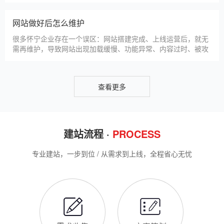
助怀宁企业理清思路，顺利完成建站，避免踩坑。第一步，需求
怀宁企业做网站有什么用
沟通与方案确定。这是
对于怀宁本地企业而言，搭建一个专属官网，早已不是“锦上添
花”，而是立足本地、拓展市场的“必备武器”，其核心价值体现在
品牌、获客、信任、效率四大维度，完全贴合怀宁中小微企业的
发展需求。首先，官网是企业的线上“永久名片”。不同于线下门
店有营业时间限制，官网24小时在线，无论怀宁本地客户是白天
网站SSL证书有什么用
咨询、深夜了解
对于怀宁企业来说，网站SSL证书看似是“小细节”，实则是企业
官网合规运营、提升信任度、适配百度优化的关键，很多企业忽
视其重要性，导致网站被标记“不安全”，影响客户信任和百度收
录，甚至错失潜在客户。结合怀宁本地企业的实际需求，今天详
细解读SSL证书的核心作用，帮助企业避开误区、正确使用。首
怀宁企业网站为什么要做SEO优化
先，SSL证书最核心的
很多怀宁企业搭建官网后，发现网站上线后无人访问、没有客户
咨询，沦为“摆设”，核心原因就是没有做SEO优化。结合百度最
新优化算法和怀宁本地企业的获客需求，今天详细解读企业网站
做SEO优化的核心意义，帮助企业明白SEO优化的重要性，通过
合理的优化，让网站获得更多本地精准流量，实现被动获客，提
网站做好后怎么维护
升线上竞争力。首先，S
很多怀宁企业存在一个误区：网站搭建完成、上线运营后，就无
需再维护，导致网站出现加载缓慢、功能异常、内容过时、被攻
击等问题，不仅影响客户体验，还会被百度判定为低质网站，导