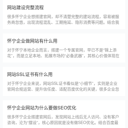
选择深耕建站行业多年
怀宁企业搭建官网，价格是大家最关心的核心问题之一。不同于
全国统一报价，怀宁本地建站价格更贴合本地企业需求，根据建
站类型、功能需求的不同，报价差异较大，结合我们的实际套
餐，整理出清晰透明的价格体系，供怀宁企业参考，杜绝隐形消
费，完全符合本地企业的预算需求。目前，我们针对怀宁本地企
仿站建站注意事项
业，推出4类核心建站套餐
仿站建站是怀宁中小微企业的热门选择，既能拥有个性化的网站
样式，又比定制建站性价比更高（我们的仿站套餐1200元起/
年），但很多怀宁企业在选择仿站时，容易忽视一些关键细节，
导致网站出现版权纠纷、功能异常、SEO优化失效等问题，反而
得不偿失。结合百度最新算法和本地企业的实际踩坑案例，今天
新网站如何快速被百度收录
详细梳理仿站建站的核心注
很多怀宁企业搭建官网后，最头疼的问题就是“网站做好了，但百
度搜不到”，这其实是没有掌握正确的收录方法。结合百度最新收
录规则，针对本地企业网站，分享几个简单易操作、见效快的方
法，帮助新网站快速被百度收录，无需专业技术，企业自己就能
操作。第一，完善网站基础信息，确保符合百度抓取规则。首
网站建设完整流程
先，确认网站域名已
很多怀宁企业想搭建官网，却不清楚完整的建站流程，容易被服
务商忽悠，出现流程混乱、工期拖延、隐形消费等问题。结合我
们多年本地建站经验和百度优化算法要求，今天详细拆解网站建
设的完整流程，从前期准备到后期上线，每一步都清晰明了，帮