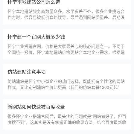
淄博利安机电科技有限公司
更多案例
建站百科 ·
KNOWLEDGE
汇聚实用建站优化知识，与大家共同学习分享
怀宁本地建站公司怎么选
怀宁本地建站服务商数量众多，水平参差不齐，很多企业挑选合
作方时，很容易被低价套路误导，最后遇到网站质量差、后期没
人跟进、暗藏额外收费等问题，白白浪费成本，还耽误线上获客
布局。结合百度优化规则和各行各业的建站经验，今天分享简单
实用的挑选技巧，帮大家轻松选到靠谱的建站团队。第一，优先
怀宁建一个官网大概多少钱