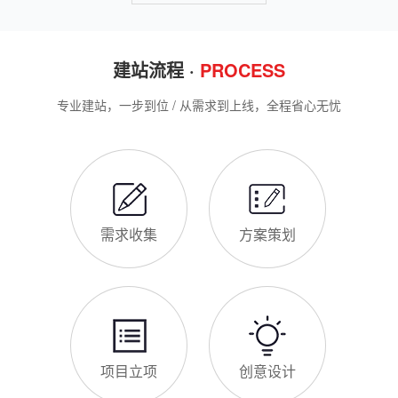
选择深耕建站行业多年
鸡泽企业搭建官网，价格是大家最关心的核心问题之一。不同于
全国统一报价，鸡泽本地建站价格更贴合本地企业需求，根据建
站类型、功能需求的不同，报价差异较大，结合我们的实际套
餐，整理出清晰透明的价格体系，供鸡泽企业参考，杜绝隐形消
费，完全符合本地企业的预算需求。目前，我们针对鸡泽本地企
仿站建站注意事项
业，推出4类核心建站套餐
仿站建站是鸡泽中小微企业的热门选择，既能拥有个性化的网站
样式，又比定制建站性价比更高（我们的仿站套餐1200元起/
年），但很多鸡泽企业在选择仿站时，容易忽视一些关键细节，
导致网站出现版权纠纷、功能异常、SEO优化失效等问题，反而
得不偿失。结合百度最新算法和本地企业的实际踩坑案例，今天
新网站如何快速被百度收录
详细梳理仿站建站的核心注
很多鸡泽企业搭建官网后，最头疼的问题就是“网站做好了，但百
度搜不到”，这其实是没有掌握正确的收录方法。结合百度最新收
录规则，针对本地企业网站，分享几个简单易操作、见效快的方
法，帮助新网站快速被百度收录，无需专业技术，企业自己就能
操作。第一，完善网站基础信息，确保符合百度抓取规则。首
网站建设完整流程
先，确认网站域名已
很多鸡泽企业想搭建官网，却不清楚完整的建站流程，容易被服
务商忽悠，出现流程混乱、工期拖延、隐形消费等问题。结合我
们多年本地建站经验和百度优化算法要求，今天详细拆解网站建
设的完整流程，从前期准备到后期上线，每一步都清晰明了，帮