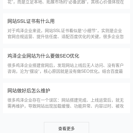
淄博利安机电科技有限公司
更多案例
建站百科 ·
KNOWLEDGE
汇聚实用建站优化知识，与大家共同学习分享
鸡泽本地建站公司怎么选
鸡泽本地建站服务商数量众多，水平参差不齐，很多企业挑选合
作方时，很容易被低价套路误导，最后遇到网站质量差、后期没
人跟进、暗藏额外收费等问题，白白浪费成本，还耽误线上获客
布局。结合百度优化规则和各行各业的建站经验，今天分享简单
实用的挑选技巧，帮大家轻松选到靠谱的建站团队。第一，优先
鸡泽建一个官网大概多少钱