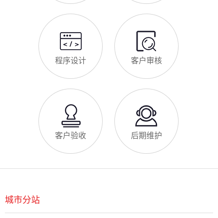
助鸡泽企业理清思路，顺利完成建站，避免踩坑。第一步，需求
鸡泽企业做网站有什么用
沟通与方案确定。这是
对于鸡泽本地企业而言，搭建一个专属官网，早已不是“锦上添
花”，而是立足本地、拓展市场的“必备武器”，其核心价值体现在
品牌、获客、信任、效率四大维度，完全贴合鸡泽中小微企业的
发展需求。首先，官网是企业的线上“永久名片”。不同于线下门
店有营业时间限制，官网24小时在线，无论鸡泽本地客户是白天
网站SSL证书有什么用
咨询、深夜了解
对于鸡泽企业来说，网站SSL证书看似是“小细节”，实则是企业
官网合规运营、提升信任度、适配百度优化的关键，很多企业忽
视其重要性，导致网站被标记“不安全”，影响客户信任和百度收
录，甚至错失潜在客户。结合鸡泽本地企业的实际需求，今天详
细解读SSL证书的核心作用，帮助企业避开误区、正确使用。首
鸡泽企业网站为什么要做SEO优化
先，SSL证书最核心的
很多鸡泽企业搭建官网后，发现网站上线后无人访问、没有客户
咨询，沦为“摆设”，核心原因就是没有做SEO优化。结合百度最
新优化算法和鸡泽本地企业的获客需求，今天详细解读企业网站
做SEO优化的核心意义，帮助企业明白SEO优化的重要性，通过
合理的优化，让网站获得更多本地精准流量，实现被动获客，提
网站做好后怎么维护
升线上竞争力。首先，S
很多鸡泽企业存在一个误区：网站搭建完成、上线运营后，就无
需再维护，导致网站出现加载缓慢、功能异常、内容过时、被攻
击等问题，不仅影响客户体验，还会被百度判定为低质网站，导