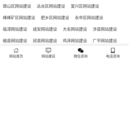
致排名下降、客户流失。其实，网站维护是长期运营的核心，也
是契合百度优化算法的关键，结合我们的建站套餐（所有套餐均
查看更多
包含一年免费维护），
建站流程 ·
PROCESS
专业建站，一步到位 / 从需求到上线，全程省心无忧
网站首页
网站建设
微信咨询
电话咨询
需求收集
方案策划