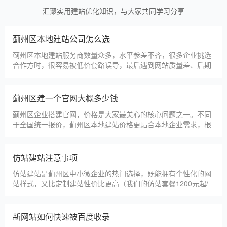
汇聚实用建站优化知识，与大家共同学习分享
蓟州区本地建站公司怎么选
蓟州区本地建站服务商数量众多，水平参差不齐，很多企业挑选
合作方时，很容易被低价套路误导，最后遇到网站质量差、后期
没人跟进、暗藏额外收费等问题，白白浪费成本，还耽误线上获
客布局。结合百度优化规则和各行各业的建站经验，今天分享简
单实用的挑选技巧，帮大家轻松选到靠谱的建站团队。第一，优
蓟州区建一个官网大概多少钱
先选择深耕建站行业多年
蓟州区企业搭建官网，价格是大家最关心的核心问题之一。不同
于全国统一报价，蓟州区本地建站价格更贴合本地企业需求，根
据建站类型、功能需求的不同，报价差异较大，结合我们的实际
套餐，整理出清晰透明的价格体系，供蓟州区企业参考，杜绝隐
形消费，完全符合本地企业的预算需求。目前，我们针对蓟州区
仿站建站注意事项
本地企业，推出4类核心建站套餐
仿站建站是蓟州区中小微企业的热门选择，既能拥有个性化的网
站样式，又比定制建站性价比更高（我们的仿站套餐1200元起/
年），但很多蓟州区企业在选择仿站时，容易忽视一些关键细
节，导致网站出现版权纠纷、功能异常、SEO优化失效等问题，
反而得不偿失。结合百度最新算法和本地企业的实际踩坑案例，
新网站如何快速被百度收录
今天详细梳理仿站建站的核心注