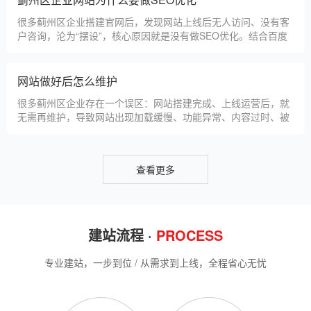
用。首先，SSL证书最核心的
很多蓟州区企业搭建官网后，发现网站上线后无人访问、没有客
户咨询，沦为“摆设”，核心原因就是没有做SEO优化。结合百度
最新优化算法和蓟州区本地企业的获客需求，今天详细解读企业
网站做SEO优化的核心意义，帮助企业明白SEO优化的重要性，
通过合理的优化，让网站获得更多本地精准流量，实现被动获
网站做好后怎么维护
客，提升线上竞争力。首先，S
很多蓟州区企业存在一个误区：网站搭建完成、上线运营后，就
无需再维护，导致网站出现加载缓慢、功能异常、内容过时、被
攻击等问题，不仅影响客户体验，还会被百度判定为低质网站，
导致排名下降、客户流失。其实，网站维护是长期运营的核心，
也是契合百度优化算法的关键，结合我们的建站套餐（所有套餐
查看更多
均包含一年免费维护），
建站流程 ·
PROCESS
专业建站，一步到位 / 从需求到上线，全程省心无忧