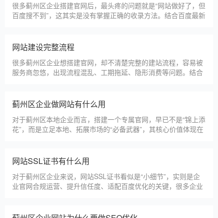
很多蓟州区企业搭建官网后，最头疼的问题就是“网站做好了，但
百度搜不到”，这其实是没有掌握正确的收录方法。结合百度最新
收录规则，针对本地企业网站，分享几个简单易操作、见效快的
方法，帮助新网站快速被百度收录，无需专业技术，企业自己就
能操作。第一，完善网站基础信息，确保符合百度抓取规则。首
网站建设完整流程
先，确认网站域名已
很多蓟州区企业想搭建官网，却不清楚完整的建站流程，容易被
服务商忽悠，出现流程混乱、工期拖延、隐形消费等问题。结合
我们多年本地建站经验和百度优化算法要求，今天详细拆解网站
建设的完整流程，从前期准备到后期上线，每一步都清晰明了，
帮助蓟州区企业理清思路，顺利完成建站，避免踩坑。第一步，
蓟州区企业做网站有什么用
需求沟通与方案确定。这是
对于蓟州区本地企业而言，搭建一个专属官网，早已不是“锦上添
花”，而是立足本地、拓展市场的“必备武器”，其核心价值体现在
品牌、获客、信任、效率四大维度，完全贴合蓟州区中小微企业
的发展需求。首先，官网是企业的线上“永久名片”。不同于线下
门店有营业时间限制，官网24小时在线，无论蓟州区本地客户是
网站SSL证书有什么用
白天咨询、深夜了解
对于蓟州区企业来说，网站SSL证书看似是“小细节”，实则是企
业官网合规运营、提升信任度、适配百度优化的关键，很多企业
忽视其重要性，导致网站被标记“不安全”，影响客户信任和百度
收录，甚至错失潜在客户。结合蓟州区本地企业的实际需求，今
天详细解读SSL证书的核心作用，帮助企业避开误区、正确使
蓟州区企业网站为什么要做SEO优化