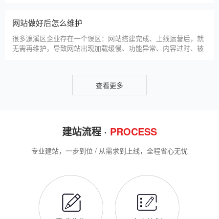
仿站建站是濂溪区中小微企业的热门选择，既能拥有个性化的网
站样式，又比定制建站性价比更高（我们的仿站套餐1200元起/
年），但很多濂溪区企业在选择仿站时，容易忽视一些关键细
节，导致网站出现版权纠纷、功能异常、SEO优化失效等问题，
反而得不偿失。结合百度最新算法和本地企业的实际踩坑案例，
新网站如何快速被百度收录
今天详细梳理仿站建站的核心注
很多濂溪区企业搭建官网后，最头疼的问题就是“网站做好了，但
百度搜不到”，这其实是没有掌握正确的收录方法。结合百度最新
收录规则，针对本地企业网站，分享几个简单易操作、见效快的
方法，帮助新网站快速被百度收录，无需专业技术，企业自己就
能操作。第一，完善网站基础信息，确保符合百度抓取规则。首
网站建设完整流程
先，确认网站域名已
很多濂溪区企业想搭建官网，却不清楚完整的建站流程，容易被
服务商忽悠，出现流程混乱、工期拖延、隐形消费等问题。结合
我们多年本地建站经验和百度优化算法要求，今天详细拆解网站
建设的完整流程，从前期准备到后期上线，每一步都清晰明了，
帮助濂溪区企业理清思路，顺利完成建站，避免踩坑。第一步，
濂溪区企业做网站有什么用
需求沟通与方案确定。这是
对于濂溪区本地企业而言，搭建一个专属官网，早已不是“锦上添
花”，而是立足本地、拓展市场的“必备武器”，其核心价值体现在
品牌、获客、信任、效率四大维度，完全贴合濂溪区中小微企业
的发展需求。首先，官网是企业的线上“永久名片”。不同于线下
门店有营业时间限制，官网24小时在线，无论濂溪区本地客户是