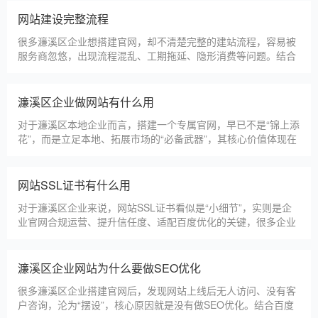
更多案例
建站百科 ·
KNOWLEDGE
汇聚实用建站优化知识，与大家共同学习分享
濂溪区本地建站公司怎么选
濂溪区本地建站服务商数量众多，水平参差不齐，很多企业挑选
合作方时，很容易被低价套路误导，最后遇到网站质量差、后期
没人跟进、暗藏额外收费等问题，白白浪费成本，还耽误线上获
客布局。结合百度优化规则和各行各业的建站经验，今天分享简
单实用的挑选技巧，帮大家轻松选到靠谱的建站团队。第一，优
濂溪区建一个官网大概多少钱
先选择深耕建站行业多年
濂溪区企业搭建官网，价格是大家最关心的核心问题之一。不同
于全国统一报价，濂溪区本地建站价格更贴合本地企业需求，根
据建站类型、功能需求的不同，报价差异较大，结合我们的实际
套餐，整理出清晰透明的价格体系，供濂溪区企业参考，杜绝隐
形消费，完全符合本地企业的预算需求。目前，我们针对濂溪区
仿站建站注意事项
本地企业，推出4类核心建站套餐