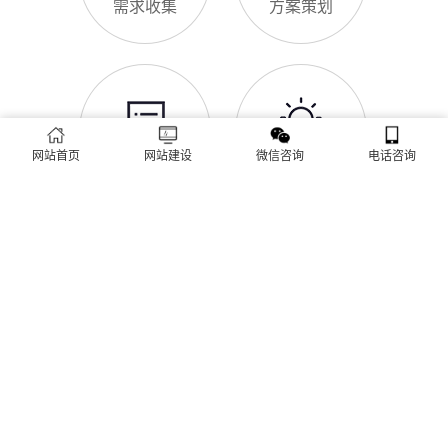
网站SSL证书有什么用
白天咨询、深夜了解
对于濂溪区企业来说，网站SSL证书看似是“小细节”，实则是企
业官网合规运营、提升信任度、适配百度优化的关键，很多企业
忽视其重要性，导致网站被标记“不安全”，影响客户信任和百度
收录，甚至错失潜在客户。结合濂溪区本地企业的实际需求，今
天详细解读SSL证书的核心作用，帮助企业避开误区、正确使
濂溪区企业网站为什么要做SEO优化
用。首先，SSL证书最核心的
很多濂溪区企业搭建官网后，发现网站上线后无人访问、没有客
网站首页
网站建设
微信咨询
电话咨询
户咨询，沦为“摆设”，核心原因就是没有做SEO优化。结合百度
最新优化算法和濂溪区本地企业的获客需求，今天详细解读企业
网站做SEO优化的核心意义，帮助企业明白SEO优化的重要性，
通过合理的优化，让网站获得更多本地精准流量，实现被动获
网站做好后怎么维护
客，提升线上竞争力。首先，S
很多濂溪区企业存在一个误区：网站搭建完成、上线运营后，就
无需再维护，导致网站出现加载缓慢、功能异常、内容过时、被
攻击等问题，不仅影响客户体验，还会被百度判定为低质网站，
导致排名下降、客户流失。其实，网站维护是长期运营的核心，
也是契合百度优化算法的关键，结合我们的建站套餐（所有套餐
查看更多
均包含一年免费维护），