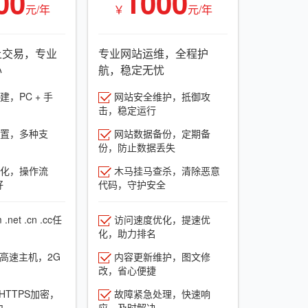
00
1000
元/年
￥
元/年
上交易，专业
专业网站运维，全程护
心
航，稳定无忧
，PC + 手
网站安全维护，抵御攻
击，稳定运行
置，多种支
网站数据备份，定期备
份，防止数据丢失
化，操作流
木马挂马查杀，清除恶意
好
代码，守护安全
net .cn .cc任
访问速度优化，提速优
化，助力排名
G高速主机，2G
内容更新维护，图文修
改，省心便捷
HTTPS加密，
故障紧急处理，快速响
力
应，及时解决