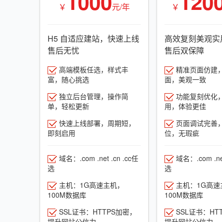
1000
120
￥
元/年
￥
H5 自适应建站，快速上线
高效复刻美观实
售后无忧
售后双保障
高端模板任选，样式丰
精准页面仿建
富，随心挑选
面，美观一致
独立后台管理，操作简
功能复刻优化
单，轻松更新
用，体验更佳
快速上线部署，周期短，
页面调试完善
即刻启用
位，无瑕疵
域名：.com .net .cn .cc任
域名：.com .net
选
选
主机：1G高速主机，
主机：1G高速
100M数据库
100M数据库
SSL证书：HTTPS加密，
SSL证书：HT
提升网站公信力
提升网站公信力