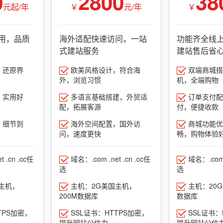
0
2800
38
元起/年
￥
元/年
￥
用，品质
海外适配快速访问，一站
功能齐全线
式建站服务
建站售后省
，还原界
欧美风格设计，符合海
双端商城搭建
外，浏览习惯
机，全端购物
，实用好
多语言基础搭建，外贸适
订单支付配
配，拓展客源
付，便捷收款
，细节到
海外空间配置，国外访
商城功能优
问，速度更快
畅，购物体验
 .cn .cc任
域名：.com .net .cn .cc任
域名：.com .
选
选
主机，
主机：2G美国主机，
主机：20
200M数据库
数据库
TPS加密，
SSL证书：HTTPS加密，
SSL证书：
提升网站公信力
提升网站公信