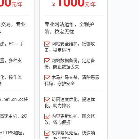
00
1000
元/年
￥
元/年
上交易，专业
专业网站运维，全程护
心
航，稳定无忧
，PC + 手
网站安全维护，抵御攻
击，稳定运行
置，多种支
网站数据备份，定期备
份，防止数据丢失
化，操作流
木马挂马查杀，清除恶意
好
代码，守护安全
net .cn .cc任
访问速度优化，提速优
化，助力排名
G高速主机，2G
内容更新维护，图文修
改，省心便捷
HTTPS加密，
故障紧急处理，快速响
力
应，及时解决