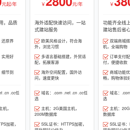
0
2800
38
元起/年
￥
元/年
￥
用，品质
海外适配快速访问，一站
功能齐全线
式建站服务
建站售后省
，还原界
欧美风格设计，符合海
双端商城搭建
外，浏览习惯
机，全端购物
，实用好
多语言基础搭建，外贸适
订单支付配
配，拓展客源
付，便捷收款
，细节到
海外空间配置，国外访
商城功能优
问，速度更快
畅，购物体验
 .cn .cc任
域名：.com .net .cn .cc任
域名：.com .
选
选
主机，
主机：2G美国主机，
主机：20
200M数据库
数据库
TPS加密，
SSL证书：HTTPS加密，
SSL证书：
提升网站公信力
提升网站公信