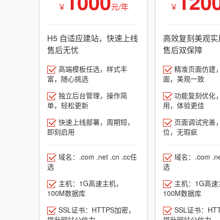
1000
120
￥
元/年
￥
H5 自适应建站，快速上线
高效复刻美观实
售后无忧
售后双保障
高端模板任选，样式丰
精准页面仿建
富，随心挑选
面，美观一致
独立后台管理，操作简
功能复刻优化
单，轻松更新
用，体验更佳
快速上线部署，周期短，
页面调试完善
即刻启用
位，无瑕疵
域名：.com .net .cn .cc任
域名：.com .net
选
选
主机：1G高速主机，
主机：1G高速
100M数据库
100M数据库
SSL证书：HTTPS加密，
SSL证书：HT
提升网站公信力
提升网站公信力