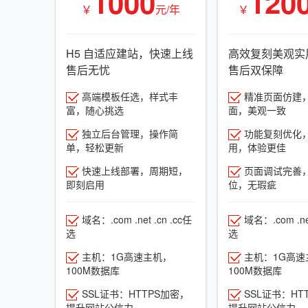
1000
120
￥
元/年
￥
H5 自适应建站，快速上线
高效复刻美观实
售后无忧
售后双保障
高端模板任选，样式丰
精准页面仿建
富，随心挑选
面，美观一致
独立后台管理，操作简
功能复刻优化
单，轻松更新
用，体验更佳
快速上线部署，周期短，
页面调试完善
即刻启用
位，无瑕疵
域名：.com .net .cn .cc任
域名：.com .net
选
选
主机：1G高速主机，
主机：1G高速
100M数据库
100M数据库
SSL证书：HTTPS加密，
SSL证书：HT
提升网站公信力
提升网站公信力