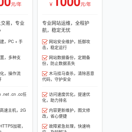
00
1000
元/年
￥
元/年
上交易，专业
专业网站运维，全程护
心
航，稳定无忧
，PC + 手
网站安全维护，抵御攻
击，稳定运行
置，多种支
网站数据备份，定期备
份，防止数据丢失
化，操作流
木马挂马查杀，清除恶意
好
代码，守护安全
net .cn .cc任
访问速度优化，提速优
化，助力排名
G高速主机，2G
内容更新维护，图文修
改，省心便捷
HTTPS加密，
故障紧急处理，快速响
力
应，及时解决