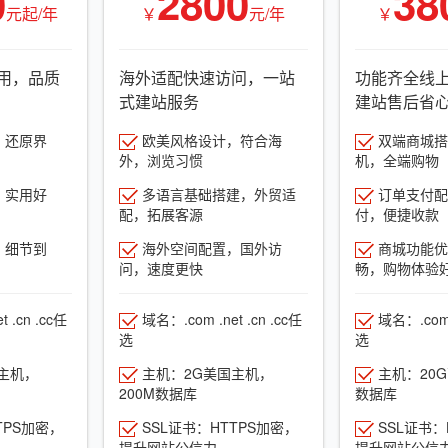
0
2800
38
元起/年
￥
元/年
￥
用，品质
海外适配快速访问，一站
功能齐全线
式建站服务
建站售后省
，还原界
欧美风格设计，符合海
双端商城搭建
外，浏览习惯
机，全端购物
，实用好
多语言基础搭建，外贸适
订单支付配
配，拓展客源
付，便捷收款
，细节到
海外空间配置，国外访
商城功能优
问，速度更快
畅，购物体验
 .cn .cc任
域名：.com .net .cn .cc任
域名：.com .
选
选
主机，
主机：2G美国主机，
主机：20
200M数据库
数据库
TPS加密，
SSL证书：HTTPS加密，
SSL证书：
提升网站公信力
提升网站公信