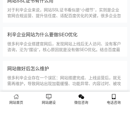
网站SSL证书有什么用
咨询、深夜了解
对于利辛企业来说，网站SSL证书看似是“小细节”，实则是企业
官网合规运营、提升信任度、适配百度优化的关键，很多企业忽
视其重要性，导致网站被标记“不安全”，影响客户信任和百度收
录，甚至错失潜在客户。结合利辛本地企业的实际需求，今天详
细解读SSL证书的核心作用，帮助企业避开误区、正确使用。首
利辛企业网站为什么要做SEO优化
先，SSL证书最核心的
很多利辛企业搭建官网后，发现网站上线后无人访问、没有客户
咨询，沦为“摆设”，核心原因就是没有做SEO优化。结合百度最
新优化算法和利辛本地企业的获客需求，今天详细解读企业网站
做SEO优化的核心意义，帮助企业明白SEO优化的重要性，通过
合理的优化，让网站获得更多本地精准流量，实现被动获客，提
网站做好后怎么维护
升线上竞争力。首先，S
很多利辛企业存在一个误区：网站搭建完成、上线运营后，就无
需再维护，导致网站出现加载缓慢、功能异常、内容过时、被攻
击等问题，不仅影响客户体验，还会被百度判定为低质网站，导
致排名下降、客户流失。其实，网站维护是长期运营的核心，也
是契合百度优化算法的关键，结合我们的建站套餐（所有套餐均
网站首页
网站建设
微信咨询
电话咨询
查看更多
包含一年免费维护），