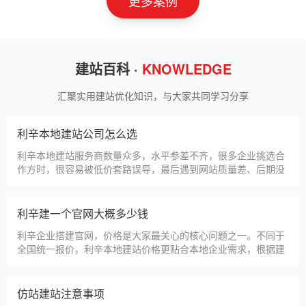
更多案例
建站百科 ·
KNOWLEDGE
汇聚实用建站优化知识，与大家共同学习分享
利辛本地建站公司怎么选
利辛本地建站服务商数量众多，水平参差不齐，很多企业挑选合
作方时，很容易被低价套路误导，最后遇到网站质量差、后期没
人跟进、暗藏额外收费等问题，白白浪费成本，还耽误线上获客
布局。结合百度优化规则和各行各业的建站经验，今天分享简单
实用的挑选技巧，帮大家轻松选到靠谱的建站团队。第一，优先
利辛建一个官网大概多少钱
选择深耕建站行业多年
利辛企业搭建官网，价格是大家最关心的核心问题之一。不同于
全国统一报价，利辛本地建站价格更贴合本地企业需求，根据建
站类型、功能需求的不同，报价差异较大，结合我们的实际套
餐，整理出清晰透明的价格体系，供利辛企业参考，杜绝隐形消
费，完全符合本地企业的预算需求。目前，我们针对利辛本地企
仿站建站注意事项
业，推出4类核心建站套餐