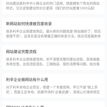
仿站建站是利辛中小微企业的热门选择，既能拥有个性化的网站
样式，又比定制建站性价比更高（我们的仿站套餐1200元起/
年），但很多利辛企业在选择仿站时，容易忽视一些关键细节，
导致网站出现版权纠纷、功能异常、SEO优化失效等问题，反而
得不偿失。结合百度最新算法和本地企业的实际踩坑案例，今天
新网站如何快速被百度收录
详细梳理仿站建站的核心注
很多利辛企业搭建官网后，最头疼的问题就是“网站做好了，但百
度搜不到”，这其实是没有掌握正确的收录方法。结合百度最新收
录规则，针对本地企业网站，分享几个简单易操作、见效快的方
法，帮助新网站快速被百度收录，无需专业技术，企业自己就能
操作。第一，完善网站基础信息，确保符合百度抓取规则。首
网站建设完整流程
先，确认网站域名已
很多利辛企业想搭建官网，却不清楚完整的建站流程，容易被服
务商忽悠，出现流程混乱、工期拖延、隐形消费等问题。结合我
们多年本地建站经验和百度优化算法要求，今天详细拆解网站建
设的完整流程，从前期准备到后期上线，每一步都清晰明了，帮
助利辛企业理清思路，顺利完成建站，避免踩坑。第一步，需求
利辛企业做网站有什么用
沟通与方案确定。这是
对于利辛本地企业而言，搭建一个专属官网，早已不是“锦上添
花”，而是立足本地、拓展市场的“必备武器”，其核心价值体现在
品牌、获客、信任、效率四大维度，完全贴合利辛中小微企业的
发展需求。首先，官网是企业的线上“永久名片”。不同于线下门
店有营业时间限制，官网24小时在线，无论利辛本地客户是白天