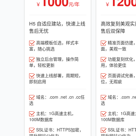
1000
120
￥
元/年
￥
H5 自适应建站，快速上线
高效复刻美观实
售后无忧
售后双保障
高端模板任选，样式丰
精准页面仿建
富，随心挑选
面，美观一致
独立后台管理，操作简
功能复刻优化
单，轻松更新
用，体验更佳
快速上线部署，周期短，
页面调试完善
即刻启用
位，无瑕疵
域名：.com .net .cn .cc任
域名：.com .net
选
选
主机：1G高速主机，
主机：1G高速
100M数据库
100M数据库
SSL证书：HTTPS加密，
SSL证书：HT
提升网站公信力
提升网站公信力