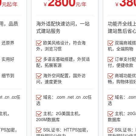
0
2800
38
元起/年
￥
元/年
￥
用，品质
海外适配快速访问，一站
功能齐全线
式建站服务
建站售后省
，还原界
欧美风格设计，符合海
双端商城搭建
外，浏览习惯
机，全端购物
，实用好
多语言基础搭建，外贸适
订单支付配
配，拓展客源
付，便捷收款
，细节到
海外空间配置，国外访
商城功能优
问，速度更快
畅，购物体验
 .cn .cc任
域名：.com .net .cn .cc任
域名：.com .
选
选
主机，
主机：2G美国主机，
主机：20
200M数据库
数据库
TPS加密，
SSL证书：HTTPS加密，
SSL证书：
提升网站公信力
提升网站公信