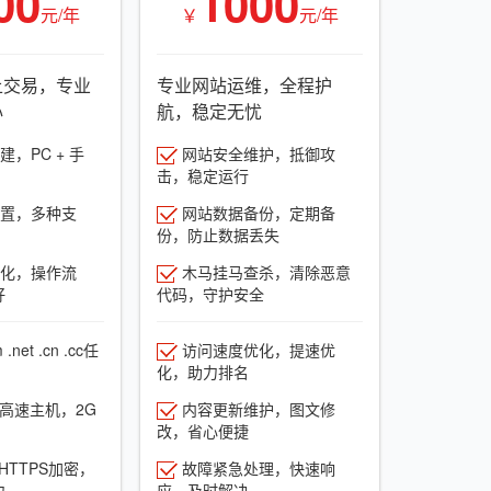
00
1000
元/年
￥
元/年
上交易，专业
专业网站运维，全程护
心
航，稳定无忧
，PC + 手
网站安全维护，抵御攻
击，稳定运行
置，多种支
网站数据备份，定期备
份，防止数据丢失
化，操作流
木马挂马查杀，清除恶意
好
代码，守护安全
net .cn .cc任
访问速度优化，提速优
化，助力排名
G高速主机，2G
内容更新维护，图文修
改，省心便捷
HTTPS加密，
故障紧急处理，快速响
力
应，及时解决