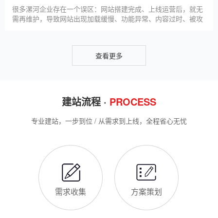
导致网站出现版权纠纷、功能异常、SEO优化失效等问题，反而
得不偿失。结合百度最新算法和本地企业的实际踩坑案例，今天
新网站如何快速被百度收录
详细梳理仿站建站的核心注
很多漯河企业搭建官网后，最头疼的问题就是“网站做好了，但百
度搜不到”，这其实是没有掌握正确的收录方法。结合百度最新收
录规则，针对本地企业网站，分享几个简单易操作、见效快的方
法，帮助新网站快速被百度收录，无需专业技术，企业自己就能
操作。第一，完善网站基础信息，确保符合百度抓取规则。首
网站建设完整流程
先，确认网站域名已
很多漯河企业想搭建官网，却不清楚完整的建站流程，容易被服
务商忽悠，出现流程混乱、工期拖延、隐形消费等问题。结合我
们多年本地建站经验和百度优化算法要求，今天详细拆解网站建
设的完整流程，从前期准备到后期上线，每一步都清晰明了，帮
助漯河企业理清思路，顺利完成建站，避免踩坑。第一步，需求
漯河企业做网站有什么用
沟通与方案确定。这是
对于漯河本地企业而言，搭建一个专属官网，早已不是“锦上添
花”，而是立足本地、拓展市场的“必备武器”，其核心价值体现在
品牌、获客、信任、效率四大维度，完全贴合漯河中小微企业的
发展需求。首先，官网是企业的线上“永久名片”。不同于线下门
店有营业时间限制，官网24小时在线，无论漯河本地客户是白天
网站SSL证书有什么用
咨询、深夜了解
对于漯河企业来说，网站SSL证书看似是“小细节”，实则是企业
官网合规运营、提升信任度、适配百度优化的关键，很多企业忽