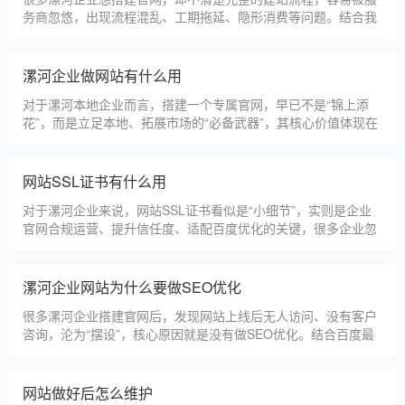
建站百科 ·
KNOWLEDGE
汇聚实用建站优化知识，与大家共同学习分享
漯河本地建站公司怎么选
漯河本地建站服务商数量众多，水平参差不齐，很多企业挑选合
作方时，很容易被低价套路误导，最后遇到网站质量差、后期没
人跟进、暗藏额外收费等问题，白白浪费成本，还耽误线上获客
布局。结合百度优化规则和各行各业的建站经验，今天分享简单
实用的挑选技巧，帮大家轻松选到靠谱的建站团队。第一，优先
漯河建一个官网大概多少钱
选择深耕建站行业多年
漯河企业搭建官网，价格是大家最关心的核心问题之一。不同于
全国统一报价，漯河本地建站价格更贴合本地企业需求，根据建
站类型、功能需求的不同，报价差异较大，结合我们的实际套
餐，整理出清晰透明的价格体系，供漯河企业参考，杜绝隐形消
费，完全符合本地企业的预算需求。目前，我们针对漯河本地企
仿站建站注意事项
业，推出4类核心建站套餐
仿站建站是漯河中小微企业的热门选择，既能拥有个性化的网站
样式，又比定制建站性价比更高（我们的仿站套餐1200元起/
年），但很多漯河企业在选择仿站时，容易忽视一些关键细节，