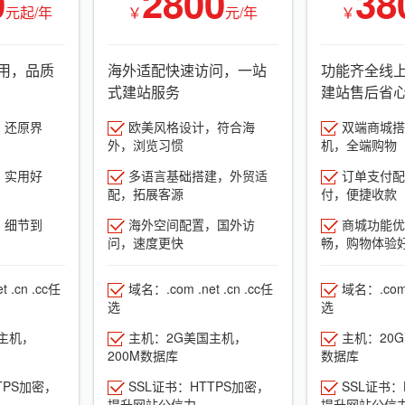
0
2800
38
元起/年
￥
元/年
￥
用，品质
海外适配快速访问，一站
功能齐全线
式建站服务
建站售后省
，还原界
欧美风格设计，符合海
双端商城搭建
外，浏览习惯
机，全端购物
，实用好
多语言基础搭建，外贸适
订单支付配
配，拓展客源
付，便捷收款
，细节到
海外空间配置，国外访
商城功能优
问，速度更快
畅，购物体验
 .cn .cc任
域名：.com .net .cn .cc任
域名：.com .
选
选
主机，
主机：2G美国主机，
主机：20
200M数据库
数据库
TPS加密，
SSL证书：HTTPS加密，
SSL证书：
提升网站公信力
提升网站公信