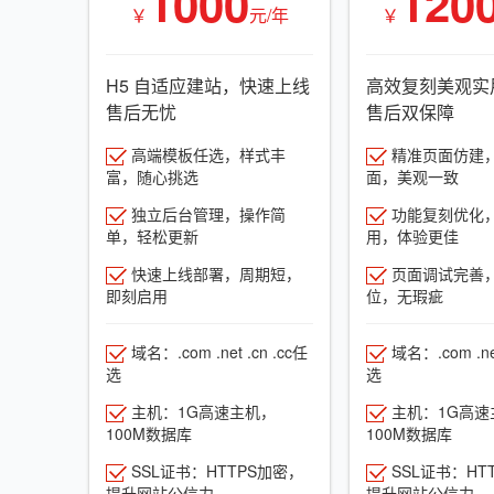
1000
120
￥
元/年
￥
H5 自适应建站，快速上线
高效复刻美观实
售后无忧
售后双保障
高端模板任选，样式丰
精准页面仿建
富，随心挑选
面，美观一致
独立后台管理，操作简
功能复刻优化
单，轻松更新
用，体验更佳
快速上线部署，周期短，
页面调试完善
即刻启用
位，无瑕疵
域名：.com .net .cn .cc任
域名：.com .net
选
选
主机：1G高速主机，
主机：1G高速
100M数据库
100M数据库
SSL证书：HTTPS加密，
SSL证书：HT
提升网站公信力
提升网站公信力