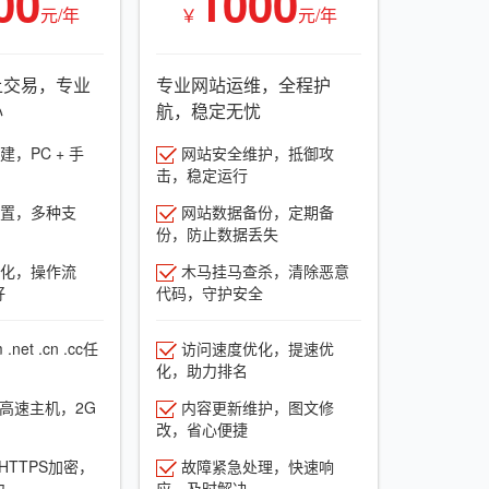
00
1000
元/年
￥
元/年
上交易，专业
专业网站运维，全程护
心
航，稳定无忧
，PC + 手
网站安全维护，抵御攻
击，稳定运行
置，多种支
网站数据备份，定期备
份，防止数据丢失
化，操作流
木马挂马查杀，清除恶意
好
代码，守护安全
net .cn .cc任
访问速度优化，提速优
化，助力排名
G高速主机，2G
内容更新维护，图文修
改，省心便捷
HTTPS加密，
故障紧急处理，快速响
力
应，及时解决