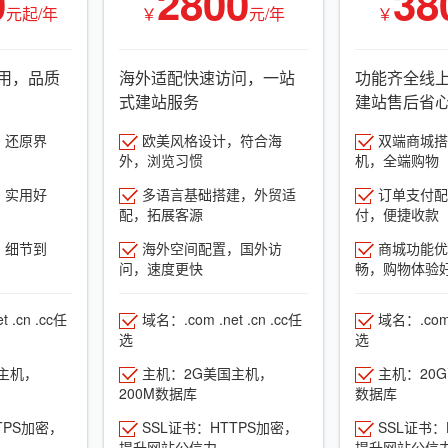
0
2800
38
元起/年
￥
元/年
￥
用，品质
海外适配快速访问，一站
功能齐全线
式建站服务
建站售后省
，还原界
欧美风格设计，符合海
双端商城搭建
外，浏览习惯
机，全端购物
，实用好
多语言基础搭建，外贸适
订单支付配
配，拓展客源
付，便捷收款
，细节到
海外空间配置，国外访
商城功能优
问，速度更快
畅，购物体验
 .cn .cc任
域名：.com .net .cn .cc任
域名：.com .
选
选
主机，
主机：2G美国主机，
主机：20
200M数据库
数据库
TPS加密，
SSL证书：HTTPS加密，
SSL证书：
提升网站公信力
提升网站公信