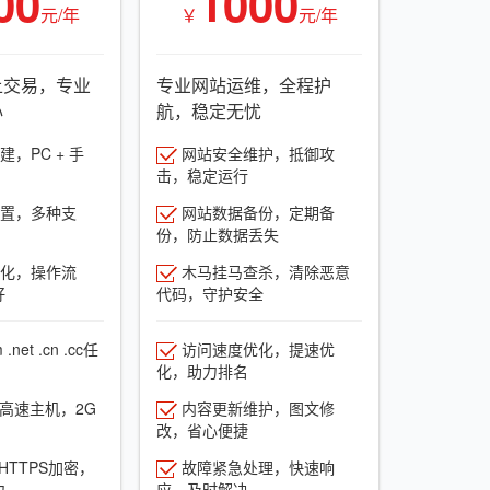
00
1000
元/年
￥
元/年
上交易，专业
专业网站运维，全程护
心
航，稳定无忧
，PC + 手
网站安全维护，抵御攻
击，稳定运行
置，多种支
网站数据备份，定期备
份，防止数据丢失
化，操作流
木马挂马查杀，清除恶意
好
代码，守护安全
net .cn .cc任
访问速度优化，提速优
化，助力排名
G高速主机，2G
内容更新维护，图文修
改，省心便捷
HTTPS加密，
故障紧急处理，快速响
力
应，及时解决