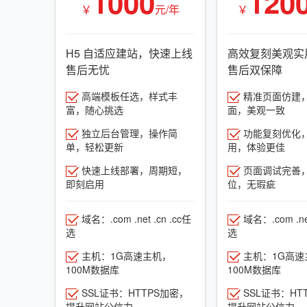
1000
120
￥
元/年
￥
H5 自适应建站，快速上线
高效复刻美观实
售后无忧
售后双保障
高端模板任选，样式丰
精准页面仿建
富，随心挑选
面，美观一致
独立后台管理，操作简
功能复刻优化
单，轻松更新
用，体验更佳
快速上线部署，周期短，
页面调试完善
即刻启用
位，无瑕疵
域名：.com .net .cn .cc任
域名：.com .net
选
选
主机：1G高速主机，
主机：1G高速
100M数据库
100M数据库
SSL证书：HTTPS加密，
SSL证书：HT
提升网站公信力
提升网站公信力