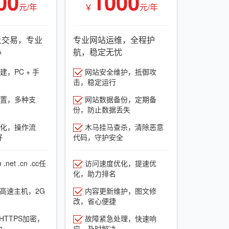
00
1000
元/年
￥
元/年
上交易，专业
专业网站运维，全程护
心
航，稳定无忧
，PC + 手
网站安全维护，抵御攻
击，稳定运行
置，多种支
网站数据备份，定期备
份，防止数据丢失
化，操作流
木马挂马查杀，清除恶意
好
代码，守护安全
net .cn .cc任
访问速度优化，提速优
化，助力排名
G高速主机，2G
内容更新维护，图文修
改，省心便捷
HTTPS加密，
故障紧急处理，快速响
力
应，及时解决