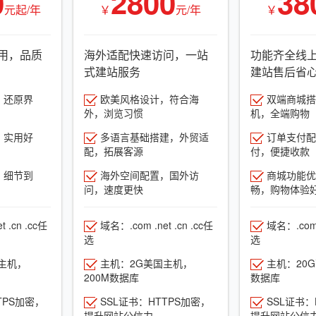
0
2800
38
元起/年
￥
元/年
￥
用，品质
海外适配快速访问，一站
功能齐全线
式建站服务
建站售后省
，还原界
欧美风格设计，符合海
双端商城搭建
外，浏览习惯
机，全端购物
，实用好
多语言基础搭建，外贸适
订单支付配
配，拓展客源
付，便捷收款
，细节到
海外空间配置，国外访
商城功能优
问，速度更快
畅，购物体验
 .cn .cc任
域名：.com .net .cn .cc任
域名：.com .
选
选
主机，
主机：2G美国主机，
主机：20
200M数据库
数据库
TPS加密，
SSL证书：HTTPS加密，
SSL证书：
提升网站公信力
提升网站公信