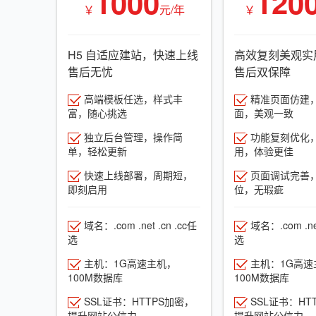
1000
120
￥
元/年
￥
H5 自适应建站，快速上线
高效复刻美观实
售后无忧
售后双保障
高端模板任选，样式丰
精准页面仿建
富，随心挑选
面，美观一致
独立后台管理，操作简
功能复刻优化
单，轻松更新
用，体验更佳
快速上线部署，周期短，
页面调试完善
即刻启用
位，无瑕疵
域名：.com .net .cn .cc任
域名：.com .net
选
选
主机：1G高速主机，
主机：1G高速
100M数据库
100M数据库
SSL证书：HTTPS加密，
SSL证书：HT
提升网站公信力
提升网站公信力