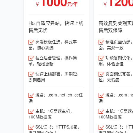
1000
120
￥
元/年
￥
H5 自适应建站，快速上线
高效复刻美观实
售后无忧
售后双保障
高端模板任选，样式丰
精准页面仿建
富，随心挑选
面，美观一致
独立后台管理，操作简
功能复刻优化
单，轻松更新
用，体验更佳
快速上线部署，周期短，
页面调试完善
即刻启用
位，无瑕疵
域名：.com .net .cn .cc任
域名：.com .net
选
选
主机：1G高速主机，
主机：1G高速
100M数据库
100M数据库
SSL证书：HTTPS加密，
SSL证书：HT
提升网站公信力
提升网站公信力