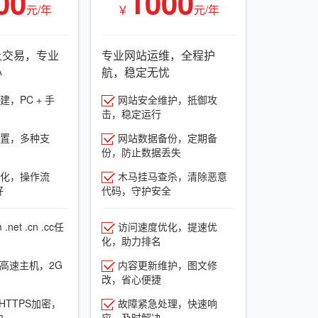
00
1000
元/年
￥
元/年
上交易，专业
专业网站运维，全程护
心
航，稳定无忧
，PC + 手
网站安全维护，抵御攻
击，稳定运行
置，多种支
网站数据备份，定期备
份，防止数据丢失
化，操作流
木马挂马查杀，清除恶意
好
代码，守护安全
net .cn .cc任
访问速度优化，提速优
化，助力排名
G高速主机，2G
内容更新维护，图文修
改，省心便捷
HTTPS加密，
故障紧急处理，快速响
力
应，及时解决