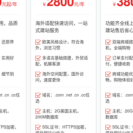
0
2800
38
元起/年
￥
元/年
￥
用，品质
海外适配快速访问，一站
功能齐全线
式建站服务
建站售后省
，还原界
欧美风格设计，符合海
双端商城搭建
外，浏览习惯
机，全端购物
，实用好
多语言基础搭建，外贸适
订单支付配
配，拓展客源
付，便捷收款
，细节到
海外空间配置，国外访
商城功能优
问，速度更快
畅，购物体验
 .cn .cc任
域名：.com .net .cn .cc任
域名：.com .
选
选
主机，
主机：2G美国主机，
主机：20
200M数据库
数据库
TPS加密，
SSL证书：HTTPS加密，
SSL证书：
提升网站公信力
提升网站公信