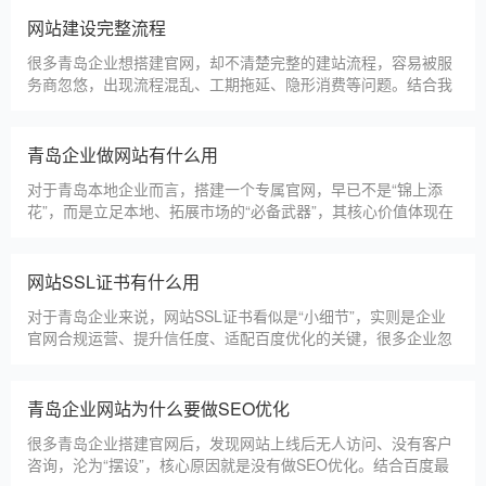
更多案例
建站百科 ·
KNOWLEDGE
汇聚实用建站优化知识，与大家共同学习分享
青岛本地建站公司怎么选
青岛本地建站服务商数量众多，水平参差不齐，很多企业挑选合
作方时，很容易被低价套路误导，最后遇到网站质量差、后期没
人跟进、暗藏额外收费等问题，白白浪费成本，还耽误线上获客
布局。结合百度优化规则和各行各业的建站经验，今天分享简单
实用的挑选技巧，帮大家轻松选到靠谱的建站团队。第一，优先
青岛建一个官网大概多少钱
选择深耕建站行业多年
青岛企业搭建官网，价格是大家最关心的核心问题之一。不同于
全国统一报价，青岛本地建站价格更贴合本地企业需求，根据建
站类型、功能需求的不同，报价差异较大，结合我们的实际套
餐，整理出清晰透明的价格体系，供青岛企业参考，杜绝隐形消
费，完全符合本地企业的预算需求。目前，我们针对青岛本地企
仿站建站注意事项
业，推出4类核心建站套餐