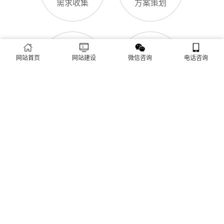
网站SSL证书有什么用
咨询、深夜了解
对于青岛企业来说，网站SSL证书看似是“小细节”，实则是企业
官网合规运营、提升信任度、适配百度优化的关键，很多企业忽
视其重要性，导致网站被标记“不安全”，影响客户信任和百度收
录，甚至错失潜在客户。结合青岛本地企业的实际需求，今天详
细解读SSL证书的核心作用，帮助企业避开误区、正确使用。首
网站首页
网站建设
微信咨询
电话咨询
青岛企业网站为什么要做SEO优化
先，SSL证书最核心的
很多青岛企业搭建官网后，发现网站上线后无人访问、没有客户
咨询，沦为“摆设”，核心原因就是没有做SEO优化。结合百度最
新优化算法和青岛本地企业的获客需求，今天详细解读企业网站
做SEO优化的核心意义，帮助企业明白SEO优化的重要性，通过
合理的优化，让网站获得更多本地精准流量，实现被动获客，提
网站做好后怎么维护
升线上竞争力。首先，S
很多青岛企业存在一个误区：网站搭建完成、上线运营后，就无
需再维护，导致网站出现加载缓慢、功能异常、内容过时、被攻
击等问题，不仅影响客户体验，还会被百度判定为低质网站，导
致排名下降、客户流失。其实，网站维护是长期运营的核心，也
是契合百度优化算法的关键，结合我们的建站套餐（所有套餐均
查看更多
包含一年免费维护），