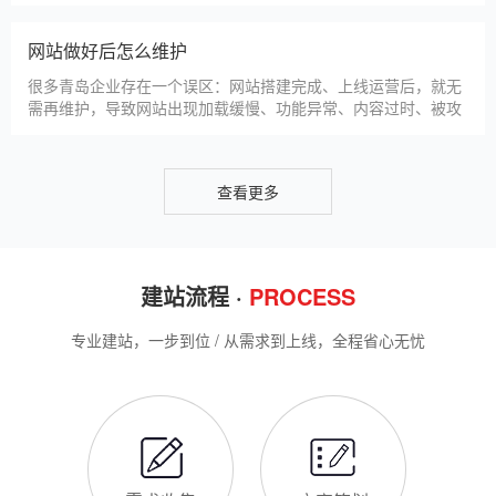
仿站建站是青岛中小微企业的热门选择，既能拥有个性化的网站
样式，又比定制建站性价比更高（我们的仿站套餐1200元起/
年），但很多青岛企业在选择仿站时，容易忽视一些关键细节，
导致网站出现版权纠纷、功能异常、SEO优化失效等问题，反而
得不偿失。结合百度最新算法和本地企业的实际踩坑案例，今天
新网站如何快速被百度收录
详细梳理仿站建站的核心注
很多青岛企业搭建官网后，最头疼的问题就是“网站做好了，但百
度搜不到”，这其实是没有掌握正确的收录方法。结合百度最新收
录规则，针对本地企业网站，分享几个简单易操作、见效快的方
法，帮助新网站快速被百度收录，无需专业技术，企业自己就能
操作。第一，完善网站基础信息，确保符合百度抓取规则。首
网站建设完整流程
先，确认网站域名已
很多青岛企业想搭建官网，却不清楚完整的建站流程，容易被服
务商忽悠，出现流程混乱、工期拖延、隐形消费等问题。结合我
们多年本地建站经验和百度优化算法要求，今天详细拆解网站建
设的完整流程，从前期准备到后期上线，每一步都清晰明了，帮
助青岛企业理清思路，顺利完成建站，避免踩坑。第一步，需求
青岛企业做网站有什么用
沟通与方案确定。这是
对于青岛本地企业而言，搭建一个专属官网，早已不是“锦上添
花”，而是立足本地、拓展市场的“必备武器”，其核心价值体现在
品牌、获客、信任、效率四大维度，完全贴合青岛中小微企业的
发展需求。首先，官网是企业的线上“永久名片”。不同于线下门
店有营业时间限制，官网24小时在线，无论青岛本地客户是白天