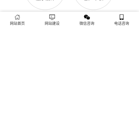
网站SSL证书有什么用
白天咨询、深夜了解
对于双鸭山企业来说，网站SSL证书看似是“小细节”，实则是企
业官网合规运营、提升信任度、适配百度优化的关键，很多企业
忽视其重要性，导致网站被标记“不安全”，影响客户信任和百度
网站首页
网站建设
微信咨询
电话咨询
收录，甚至错失潜在客户。结合双鸭山本地企业的实际需求，今
天详细解读SSL证书的核心作用，帮助企业避开误区、正确使
双鸭山企业网站为什么要做SEO优化
用。首先，SSL证书最核心的
很多双鸭山企业搭建官网后，发现网站上线后无人访问、没有客
户咨询，沦为“摆设”，核心原因就是没有做SEO优化。结合百度
最新优化算法和双鸭山本地企业的获客需求，今天详细解读企业
网站做SEO优化的核心意义，帮助企业明白SEO优化的重要性，
通过合理的优化，让网站获得更多本地精准流量，实现被动获
网站做好后怎么维护
客，提升线上竞争力。首先，S
很多双鸭山企业存在一个误区：网站搭建完成、上线运营后，就
无需再维护，导致网站出现加载缓慢、功能异常、内容过时、被
攻击等问题，不仅影响客户体验，还会被百度判定为低质网站，
导致排名下降、客户流失。其实，网站维护是长期运营的核心，
也是契合百度优化算法的关键，结合我们的建站套餐（所有套餐
查看更多
均包含一年免费维护），