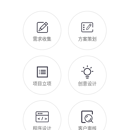
仿站建站是双鸭山中小微企业的热门选择，既能拥有个性化的网
站样式，又比定制建站性价比更高（我们的仿站套餐1200元起/
年），但很多双鸭山企业在选择仿站时，容易忽视一些关键细
节，导致网站出现版权纠纷、功能异常、SEO优化失效等问题，
反而得不偿失。结合百度最新算法和本地企业的实际踩坑案例，
新网站如何快速被百度收录
今天详细梳理仿站建站的核心注
很多双鸭山企业搭建官网后，最头疼的问题就是“网站做好了，但
百度搜不到”，这其实是没有掌握正确的收录方法。结合百度最新
收录规则，针对本地企业网站，分享几个简单易操作、见效快的
方法，帮助新网站快速被百度收录，无需专业技术，企业自己就
能操作。第一，完善网站基础信息，确保符合百度抓取规则。首
网站建设完整流程
先，确认网站域名已
很多双鸭山企业想搭建官网，却不清楚完整的建站流程，容易被
服务商忽悠，出现流程混乱、工期拖延、隐形消费等问题。结合
我们多年本地建站经验和百度优化算法要求，今天详细拆解网站
建设的完整流程，从前期准备到后期上线，每一步都清晰明了，
帮助双鸭山企业理清思路，顺利完成建站，避免踩坑。第一步，
双鸭山企业做网站有什么用
需求沟通与方案确定。这是
对于双鸭山本地企业而言，搭建一个专属官网，早已不是“锦上添
花”，而是立足本地、拓展市场的“必备武器”，其核心价值体现在
品牌、获客、信任、效率四大维度，完全贴合双鸭山中小微企业
的发展需求。首先，官网是企业的线上“永久名片”。不同于线下
门店有营业时间限制，官网24小时在线，无论双鸭山本地客户是