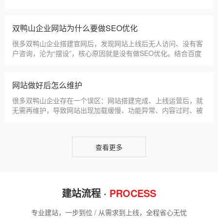
更多案例
建站百科 ·
KNOWLEDGE
汇聚实用建站优化知识，与大家共同学习分享
双鸭山本地建站公司怎么选
双鸭山本地建站服务商数量众多，水平参差不齐，很多企业挑选
合作方时，很容易被低价套路误导，最后遇到网站质量差、后期
没人跟进、暗藏额外收费等问题，白白浪费成本，还耽误线上获
客布局。结合百度优化规则和各行各业的建站经验，今天分享简
单实用的挑选技巧，帮大家轻松选到靠谱的建站团队。第一，优
双鸭山建一个官网大概多少钱
先选择深耕建站行业多年
双鸭山企业搭建官网，价格是大家最关心的核心问题之一。不同
于全国统一报价，双鸭山本地建站价格更贴合本地企业需求，根
据建站类型、功能需求的不同，报价差异较大，结合我们的实际
套餐，整理出清晰透明的价格体系，供双鸭山企业参考，杜绝隐
形消费，完全符合本地企业的预算需求。目前，我们针对双鸭山
仿站建站注意事项
本地企业，推出4类核心建站套餐