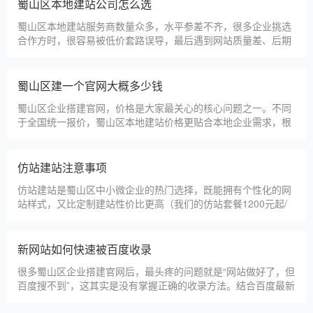
淄博利安机电科技有限公司
更多案例
建站百科 ·
KNOWLEDGE
汇聚实用建站优化知识，与大家共同学习分享
蜀山区本地建站公司怎么选
蜀山区本地建站服务商数量众多，水平参差不齐，很多企业挑选
合作方时，很容易被低价套路误导，最后遇到网站质量差、后期
没人跟进、暗藏额外收费等问题，白白浪费成本，还耽误线上获
客布局。结合百度优化规则和各行各业的建站经验，今天分享简
单实用的挑选技巧，帮大家轻松选到靠谱的建站团队。第一，优
蜀山区建一个官网大概多少钱