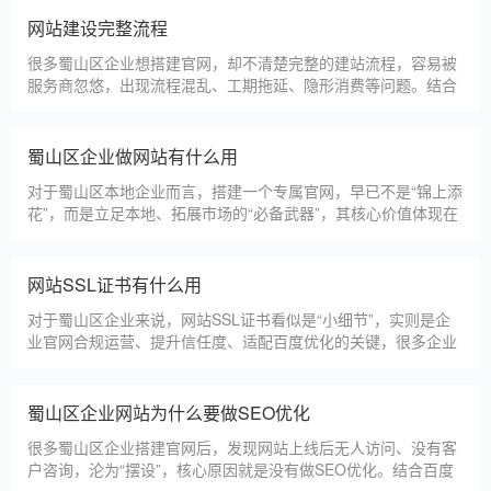
先选择深耕建站行业多年
蜀山区企业搭建官网，价格是大家最关心的核心问题之一。不同
于全国统一报价，蜀山区本地建站价格更贴合本地企业需求，根
据建站类型、功能需求的不同，报价差异较大，结合我们的实际
套餐，整理出清晰透明的价格体系，供蜀山区企业参考，杜绝隐
形消费，完全符合本地企业的预算需求。目前，我们针对蜀山区
仿站建站注意事项
本地企业，推出4类核心建站套餐
仿站建站是蜀山区中小微企业的热门选择，既能拥有个性化的网
站样式，又比定制建站性价比更高（我们的仿站套餐1200元起/
年），但很多蜀山区企业在选择仿站时，容易忽视一些关键细
节，导致网站出现版权纠纷、功能异常、SEO优化失效等问题，
反而得不偿失。结合百度最新算法和本地企业的实际踩坑案例，
新网站如何快速被百度收录
今天详细梳理仿站建站的核心注
很多蜀山区企业搭建官网后，最头疼的问题就是“网站做好了，但
百度搜不到”，这其实是没有掌握正确的收录方法。结合百度最新
收录规则，针对本地企业网站，分享几个简单易操作、见效快的
方法，帮助新网站快速被百度收录，无需专业技术，企业自己就
能操作。第一，完善网站基础信息，确保符合百度抓取规则。首
网站建设完整流程
先，确认网站域名已
很多蜀山区企业想搭建官网，却不清楚完整的建站流程，容易被
服务商忽悠，出现流程混乱、工期拖延、隐形消费等问题。结合
我们多年本地建站经验和百度优化算法要求，今天详细拆解网站
建设的完整流程，从前期准备到后期上线，每一步都清晰明了，