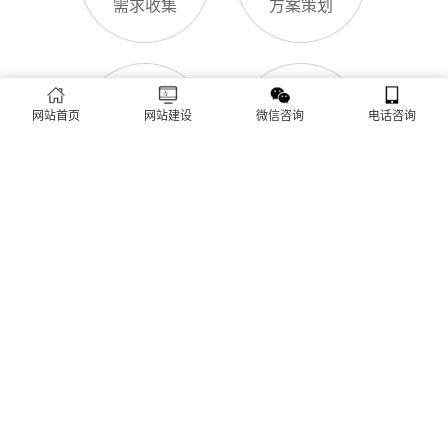
导致排名下降、客户流失。其实，网站维护是长期运营的核心，
也是契合百度优化算法的关键，结合我们的建站套餐（所有套餐
查看更多
均包含一年免费维护），
网站首页
网站建设
微信咨询
电话咨询
建站流程 ·
PROCESS
专业建站，一步到位 / 从需求到上线，全程省心无忧
需求收集
方案策划