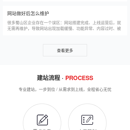
帮助蜀山区企业理清思路，顺利完成建站，避免踩坑。第一步，
蜀山区企业做网站有什么用
需求沟通与方案确定。这是
对于蜀山区本地企业而言，搭建一个专属官网，早已不是“锦上添
花”，而是立足本地、拓展市场的“必备武器”，其核心价值体现在
品牌、获客、信任、效率四大维度，完全贴合蜀山区中小微企业
的发展需求。首先，官网是企业的线上“永久名片”。不同于线下
门店有营业时间限制，官网24小时在线，无论蜀山区本地客户是
网站SSL证书有什么用
白天咨询、深夜了解
对于蜀山区企业来说，网站SSL证书看似是“小细节”，实则是企
业官网合规运营、提升信任度、适配百度优化的关键，很多企业
忽视其重要性，导致网站被标记“不安全”，影响客户信任和百度
收录，甚至错失潜在客户。结合蜀山区本地企业的实际需求，今
天详细解读SSL证书的核心作用，帮助企业避开误区、正确使
蜀山区企业网站为什么要做SEO优化
用。首先，SSL证书最核心的
很多蜀山区企业搭建官网后，发现网站上线后无人访问、没有客
户咨询，沦为“摆设”，核心原因就是没有做SEO优化。结合百度
最新优化算法和蜀山区本地企业的获客需求，今天详细解读企业
网站做SEO优化的核心意义，帮助企业明白SEO优化的重要性，
通过合理的优化，让网站获得更多本地精准流量，实现被动获
网站做好后怎么维护
客，提升线上竞争力。首先，S
很多蜀山区企业存在一个误区：网站搭建完成、上线运营后，就
无需再维护，导致网站出现加载缓慢、功能异常、内容过时、被
攻击等问题，不仅影响客户体验，还会被百度判定为低质网站，