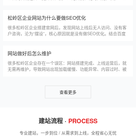
方法，帮助新网站快速被百度收录，无需专业技术，企业自己就
能操作。第一，完善网站基础信息，确保符合百度抓取规则。首
网站建设完整流程
先，确认网站域名已
很多松岭区企业想搭建官网，却不清楚完整的建站流程，容易被
服务商忽悠，出现流程混乱、工期拖延、隐形消费等问题。结合
我们多年本地建站经验和百度优化算法要求，今天详细拆解网站
建设的完整流程，从前期准备到后期上线，每一步都清晰明了，
帮助松岭区企业理清思路，顺利完成建站，避免踩坑。第一步，
松岭区企业做网站有什么用
需求沟通与方案确定。这是
对于松岭区本地企业而言，搭建一个专属官网，早已不是“锦上添
花”，而是立足本地、拓展市场的“必备武器”，其核心价值体现在
品牌、获客、信任、效率四大维度，完全贴合松岭区中小微企业
的发展需求。首先，官网是企业的线上“永久名片”。不同于线下
门店有营业时间限制，官网24小时在线，无论松岭区本地客户是
网站SSL证书有什么用
白天咨询、深夜了解
对于松岭区企业来说，网站SSL证书看似是“小细节”，实则是企
业官网合规运营、提升信任度、适配百度优化的关键，很多企业
忽视其重要性，导致网站被标记“不安全”，影响客户信任和百度
收录，甚至错失潜在客户。结合松岭区本地企业的实际需求，今
天详细解读SSL证书的核心作用，帮助企业避开误区、正确使
松岭区企业网站为什么要做SEO优化
用。首先，SSL证书最核心的
很多松岭区企业搭建官网后，发现网站上线后无人访问、没有客
户咨询，沦为“摆设”，核心原因就是没有做SEO优化。结合百度