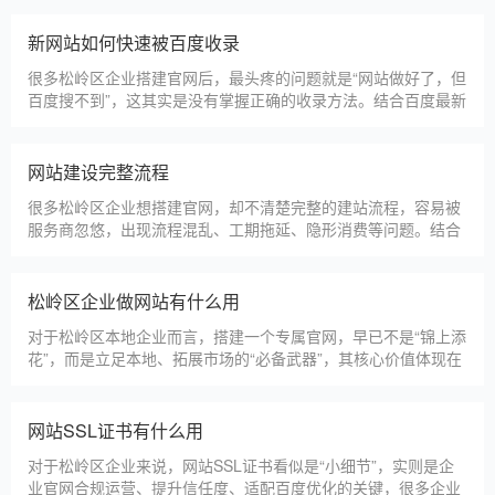
松岭区本地建站公司怎么选
松岭区本地建站服务商数量众多，水平参差不齐，很多企业挑选
合作方时，很容易被低价套路误导，最后遇到网站质量差、后期
没人跟进、暗藏额外收费等问题，白白浪费成本，还耽误线上获
客布局。结合百度优化规则和各行各业的建站经验，今天分享简
单实用的挑选技巧，帮大家轻松选到靠谱的建站团队。第一，优
松岭区建一个官网大概多少钱
先选择深耕建站行业多年
松岭区企业搭建官网，价格是大家最关心的核心问题之一。不同
于全国统一报价，松岭区本地建站价格更贴合本地企业需求，根
据建站类型、功能需求的不同，报价差异较大，结合我们的实际
套餐，整理出清晰透明的价格体系，供松岭区企业参考，杜绝隐
形消费，完全符合本地企业的预算需求。目前，我们针对松岭区
仿站建站注意事项
本地企业，推出4类核心建站套餐
仿站建站是松岭区中小微企业的热门选择，既能拥有个性化的网
站样式，又比定制建站性价比更高（我们的仿站套餐1200元起/
年），但很多松岭区企业在选择仿站时，容易忽视一些关键细
节，导致网站出现版权纠纷、功能异常、SEO优化失效等问题，
反而得不偿失。结合百度最新算法和本地企业的实际踩坑案例，
新网站如何快速被百度收录
今天详细梳理仿站建站的核心注
很多松岭区企业搭建官网后，最头疼的问题就是“网站做好了，但
百度搜不到”，这其实是没有掌握正确的收录方法。结合百度最新
收录规则，针对本地企业网站，分享几个简单易操作、见效快的