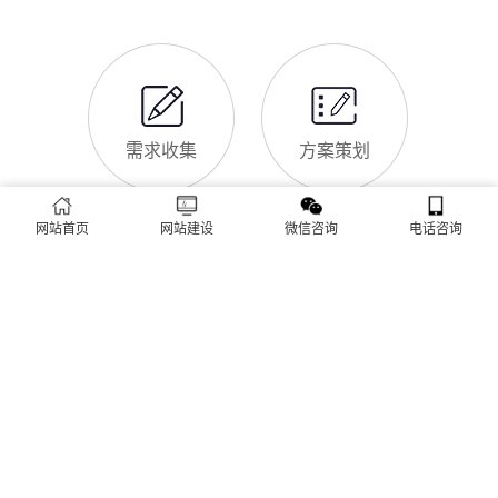
最新优化算法和松岭区本地企业的获客需求，今天详细解读企业
网站做SEO优化的核心意义，帮助企业明白SEO优化的重要性，
通过合理的优化，让网站获得更多本地精准流量，实现被动获
网站做好后怎么维护
客，提升线上竞争力。首先，S
很多松岭区企业存在一个误区：网站搭建完成、上线运营后，就
无需再维护，导致网站出现加载缓慢、功能异常、内容过时、被
攻击等问题，不仅影响客户体验，还会被百度判定为低质网站，
导致排名下降、客户流失。其实，网站维护是长期运营的核心，
也是契合百度优化算法的关键，结合我们的建站套餐（所有套餐
查看更多
均包含一年免费维护），
网站首页
网站建设
微信咨询
电话咨询
建站流程 ·
PROCESS
专业建站，一步到位 / 从需求到上线，全程省心无忧