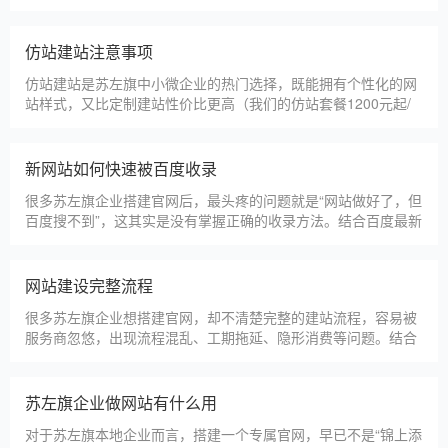
据建站类型、功能需求的不同，报价差异较大，结合我们的实际
套餐，整理出清晰透明的价格体系，供苏左旗企业参考，杜绝隐
形消费，完全符合本地企业的预算需求。目前，我们针对苏左旗
仿站建站注意事项
本地企业，推出4类核心建站套餐
仿站建站是苏左旗中小微企业的热门选择，既能拥有个性化的网
站样式，又比定制建站性价比更高（我们的仿站套餐1200元起/
年），但很多苏左旗企业在选择仿站时，容易忽视一些关键细
节，导致网站出现版权纠纷、功能异常、SEO优化失效等问题，
反而得不偿失。结合百度最新算法和本地企业的实际踩坑案例，
新网站如何快速被百度收录
今天详细梳理仿站建站的核心注
很多苏左旗企业搭建官网后，最头疼的问题就是“网站做好了，但
百度搜不到”，这其实是没有掌握正确的收录方法。结合百度最新
收录规则，针对本地企业网站，分享几个简单易操作、见效快的
方法，帮助新网站快速被百度收录，无需专业技术，企业自己就
能操作。第一，完善网站基础信息，确保符合百度抓取规则。首
网站建设完整流程
先，确认网站域名已
很多苏左旗企业想搭建官网，却不清楚完整的建站流程，容易被
服务商忽悠，出现流程混乱、工期拖延、隐形消费等问题。结合
我们多年本地建站经验和百度优化算法要求，今天详细拆解网站
建设的完整流程，从前期准备到后期上线，每一步都清晰明了，
帮助苏左旗企业理清思路，顺利完成建站，避免踩坑。第一步，
苏左旗企业做网站有什么用
需求沟通与方案确定。这是
对于苏左旗本地企业而言，搭建一个专属官网，早已不是“锦上添