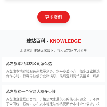
更多案例
建站百科 ·
KNOWLEDGE
汇聚实用建站优化知识，与大家共同学习分享
苏左旗本地建站公司怎么选
苏左旗本地建站服务商数量众多，水平参差不齐，很多企业挑选
合作方时，很容易被低价套路误导，最后遇到网站质量差、后期
没人跟进、暗藏额外收费等问题，白白浪费成本，还耽误线上获
客布局。结合百度优化规则和各行各业的建站经验，今天分享简
单实用的挑选技巧，帮大家轻松选到靠谱的建站团队。第一，优
苏左旗建一个官网大概多少钱
先选择深耕建站行业多年
苏左旗企业搭建官网，价格是大家最关心的核心问题之一。不同
于全国统一报价，苏左旗本地建站价格更贴合本地企业需求，根