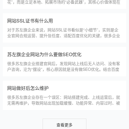
花”，而是立足本地、拓展市场的“必备武器”，其核心价值体现在
品牌、获客、信任、效率四大维度，完全贴合苏左旗中小微企业
的发展需求。首先，官网是企业的线上“永久名片”。不同于线下
门店有营业时间限制，官网24小时在线，无论苏左旗本地客户是
网站SSL证书有什么用
白天咨询、深夜了解
对于苏左旗企业来说，网站SSL证书看似是“小细节”，实则是企
业官网合规运营、提升信任度、适配百度优化的关键，很多企业
忽视其重要性，导致网站被标记“不安全”，影响客户信任和百度
收录，甚至错失潜在客户。结合苏左旗本地企业的实际需求，今
天详细解读SSL证书的核心作用，帮助企业避开误区、正确使
苏左旗企业网站为什么要做SEO优化
用。首先，SSL证书最核心的
很多苏左旗企业搭建官网后，发现网站上线后无人访问、没有客
户咨询，沦为“摆设”，核心原因就是没有做SEO优化。结合百度
最新优化算法和苏左旗本地企业的获客需求，今天详细解读企业
网站做SEO优化的核心意义，帮助企业明白SEO优化的重要性，
通过合理的优化，让网站获得更多本地精准流量，实现被动获
网站做好后怎么维护
客，提升线上竞争力。首先，S
很多苏左旗企业存在一个误区：网站搭建完成、上线运营后，就
无需再维护，导致网站出现加载缓慢、功能异常、内容过时、被
攻击等问题，不仅影响客户体验，还会被百度判定为低质网站，
导致排名下降、客户流失。其实，网站维护是长期运营的核心，
也是契合百度优化算法的关键，结合我们的建站套餐（所有套餐
查看更多
均包含一年免费维护），