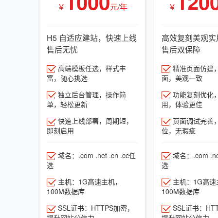
1000
120
￥
元/年
￥
H5 自适应建站，快速上线
高效复刻美观实
售后无忧
售后双保障
高端模板任选，样式丰
精准页面仿建
富，随心挑选
面，美观一致
独立后台管理，操作简
功能复刻优化
单，轻松更新
用，体验更佳
快速上线部署，周期短，
页面调试完善
即刻启用
位，无瑕疵
域名：.com .net .cn .cc任
域名：.com .net
选
选
主机：1G高速主机，
主机：1G高速
100M数据库
100M数据库
SSL证书：HTTPS加密，
SSL证书：HT
提升网站公信力
提升网站公信力