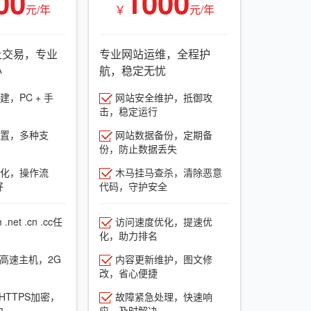
00
1000
元/年
￥
元/年
上交易，专业
专业网站运维，全程护
心
航，稳定无忧
，PC + 手
网站安全维护，抵御攻
击，稳定运行
置，多种支
网站数据备份，定期备
份，防止数据丢失
化，操作流
木马挂马查杀，清除恶意
好
代码，守护安全
net .cn .cc任
访问速度优化，提速优
化，助力排名
G高速主机，2G
内容更新维护，图文修
改，省心便捷
HTTPS加密，
故障紧急处理，快速响
力
应，及时解决