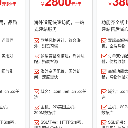
0
2800
38
元起/年
￥
元/年
￥
用，品质
海外适配快速访问，一站
功能齐全线
式建站服务
建站售后省
，还原界
欧美风格设计，符合海
双端商城搭建
外，浏览习惯
机，全端购物
，实用好
多语言基础搭建，外贸适
订单支付配
配，拓展客源
付，便捷收款
，细节到
海外空间配置，国外访
商城功能优
问，速度更快
畅，购物体验
 .cn .cc任
域名：.com .net .cn .cc任
域名：.com .
选
选
主机，
主机：2G美国主机，
主机：20
200M数据库
数据库
TPS加密，
SSL证书：HTTPS加密，
SSL证书：
提升网站公信力
提升网站公信