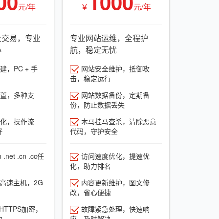
00
1000
元/年
￥
元/年
上交易，专业
专业网站运维，全程护
心
航，稳定无忧
，PC + 手
网站安全维护，抵御攻
击，稳定运行
置，多种支
网站数据备份，定期备
份，防止数据丢失
化，操作流
木马挂马查杀，清除恶意
好
代码，守护安全
net .cn .cc任
访问速度优化，提速优
化，助力排名
G高速主机，2G
内容更新维护，图文修
改，省心便捷
HTTPS加密，
故障紧急处理，快速响
力
应，及时解决