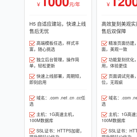
1000
120
￥
元/年
￥
H5 自适应建站，快速上线
高效复刻美观实
售后无忧
售后双保障
高端模板任选，样式丰
精准页面仿建
富，随心挑选
面，美观一致
独立后台管理，操作简
功能复刻优化
单，轻松更新
用，体验更佳
快速上线部署，周期短，
页面调试完善
即刻启用
位，无瑕疵
域名：.com .net .cn .cc任
域名：.com .net
选
选
主机：1G高速主机，
主机：1G高速
100M数据库
100M数据库
SSL证书：HTTPS加密，
SSL证书：HT
提升网站公信力
提升网站公信力