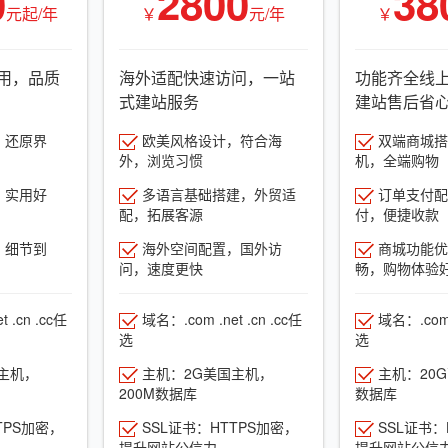
0
2800
38
元起/年
￥
元/年
￥
用，品质
海外适配快速访问，一站
功能齐全线
式建站服务
建站售后省
，还原界
欧美风格设计，符合海
双端商城搭建
外，浏览习惯
机，全端购物
，实用好
多语言基础搭建，外贸适
订单支付配
配，拓展客源
付，便捷收款
，细节到
海外空间配置，国外访
商城功能优
问，速度更快
畅，购物体验
 .cn .cc任
域名：.com .net .cn .cc任
域名：.com .
选
选
主机，
主机：2G美国主机，
主机：20
200M数据库
数据库
TPS加密，
SSL证书：HTTPS加密，
SSL证书：
提升网站公信力
提升网站公信