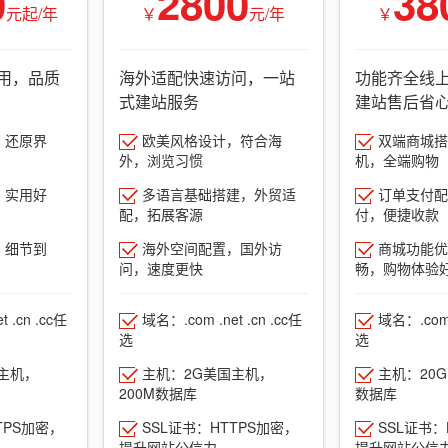
0
2800
38
元起/年
￥
元/年
￥
用，品质
海外适配快速访问，一站
功能齐全线
式建站服务
建站售后省
，还原界
欧美风格设计，符合海
双端商城搭建
外，浏览习惯
机，全端购物
，实用好
多语言基础搭建，外贸适
订单支付配
配，拓展客源
付，便捷收款
，细节到
海外空间配置，国外访
商城功能优
问，速度更快
畅，购物体验
 .cn .cc任
域名：.com .net .cn .cc任
域名：.com .
选
选
主机，
主机：2G美国主机，
主机：20
200M数据库
数据库
TPS加密，
SSL证书：HTTPS加密，
SSL证书：
提升网站公信力
提升网站公信