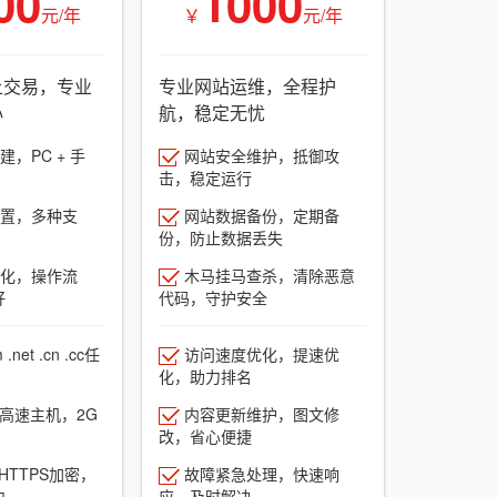
00
1000
元/年
￥
元/年
上交易，专业
专业网站运维，全程护
心
航，稳定无忧
，PC + 手
网站安全维护，抵御攻
击，稳定运行
置，多种支
网站数据备份，定期备
份，防止数据丢失
化，操作流
木马挂马查杀，清除恶意
好
代码，守护安全
net .cn .cc任
访问速度优化，提速优
化，助力排名
G高速主机，2G
内容更新维护，图文修
改，省心便捷
HTTPS加密，
故障紧急处理，快速响
力
应，及时解决