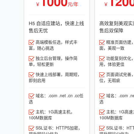
1000
120
￥
元/年
￥
H5 自适应建站，快速上线
高效复刻美观实
售后无忧
售后双保障
高端模板任选，样式丰
精准页面仿建
富，随心挑选
面，美观一致
独立后台管理，操作简
功能复刻优化
单，轻松更新
用，体验更佳
快速上线部署，周期短，
页面调试完善
即刻启用
位，无瑕疵
域名：.com .net .cn .cc任
域名：.com .net
选
选
主机：1G高速主机，
主机：1G高速
100M数据库
100M数据库
SSL证书：HTTPS加密，
SSL证书：HT
提升网站公信力
提升网站公信力