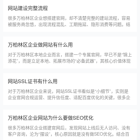
更多案例
建站百科 ·
KNOWLEDGE
汇聚实用建站优化知识，与大家共同学习分享
万柏林区本地建站公司怎么选
万柏林区本地建站服务商数量众多，水平参差不齐，很多企业挑
选合作方时，很容易被低价套路误导，最后遇到网站质量差、后
期没人跟进、暗藏额外收费等问题，白白浪费成本，还耽误线上
获客布局。结合百度优化规则和各行各业的建站经验，今天分享
简单实用的挑选技巧，帮大家轻松选到靠谱的建站团队。第一，
万柏林区建一个官网大概多少钱
优先选择深耕建站行业多年
万柏林区企业搭建官网，价格是大家最关心的核心问题之一。不
同于全国统一报价，万柏林区本地建站价格更贴合本地企业需
求，根据建站类型、功能需求的不同，报价差异较大，结合我们
的实际套餐，整理出清晰透明的价格体系，供万柏林区企业参
考，杜绝隐形消费，完全符合本地企业的预算需求。目前，我们
仿站建站注意事项
针对万柏林区本地企业，推出4类核心建站套餐