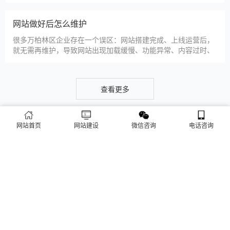
仿站建站是万柏林区中小微企业的热门选择，既能拥有个性化的
网站样式，又比定制建站性价比更高（我们的仿站套餐1200元
起/年），但很多万柏林区企业在选择仿站时，容易忽视一些关键
细节，导致网站出现版权纠纷、功能异常、SEO优化失效等问
题，反而得不偿失。结合百度最新算法和本地企业的实际踩坑案
新网站如何快速被百度收录
例，今天详细梳理仿站建站的核心注
很多万柏林区企业搭建官网后，最头疼的问题就是“网站做好了，
但百度搜不到”，这其实是没有掌握正确的收录方法。结合百度最
新收录规则，针对本地企业网站，分享几个简单易操作、见效快
的方法，帮助新网站快速被百度收录，无需专业技术，企业自己
就能操作。第一，完善网站基础信息，确保符合百度抓取规则。
网站建设完整流程
首先，确认网站域名已
网站首页
网站建设
微信咨询
电话咨询
很多万柏林区企业想搭建官网，却不清楚完整的建站流程，容易
被服务商忽悠，出现流程混乱、工期拖延、隐形消费等问题。结
合我们多年本地建站经验和百度优化算法要求，今天详细拆解网
站建设的完整流程，从前期准备到后期上线，每一步都清晰明
了，帮助万柏林区企业理清思路，顺利完成建站，避免踩坑。第
万柏林区企业做网站有什么用
一步，需求沟通与方案确定。这是
对于万柏林区本地企业而言，搭建一个专属官网，早已不是“锦上
添花”，而是立足本地、拓展市场的“必备武器”，其核心价值体现
在品牌、获客、信任、效率四大维度，完全贴合万柏林区中小微
企业的发展需求。首先，官网是企业的线上“永久名片”。不同于
线下门店有营业时间限制，官网24小时在线，无论万柏林区本地