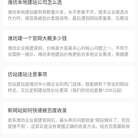
淄博利安机电科技有限公司
更多案例
建站百科 ·
KNOWLEDGE
汇聚实用建站优化知识，与大家共同学习分享
潍坊本地建站公司怎么选
潍坊本地建站服务商数量众多，水平参差不齐，很多企业挑选合
作方时，很容易被低价套路误导，最后遇到网站质量差、后期没
人跟进、暗藏额外收费等问题，白白浪费成本，还耽误线上获客
布局。结合百度优化规则和各行各业的建站经验，今天分享简单
实用的挑选技巧，帮大家轻松选到靠谱的建站团队。第一，优先
潍坊建一个官网大概多少钱