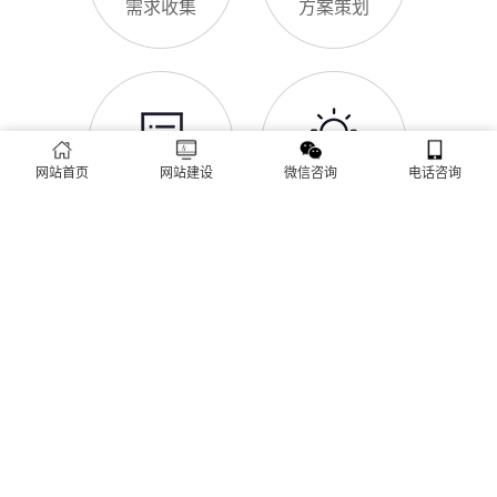
致排名下降、客户流失。其实，网站维护是长期运营的核心，也
是契合百度优化算法的关键，结合我们的建站套餐（所有套餐均
查看更多
包含一年免费维护），
建站流程 ·
PROCESS
网站首页
网站建设
微信咨询
电话咨询
专业建站，一步到位 / 从需求到上线，全程省心无忧
需求收集
方案策划