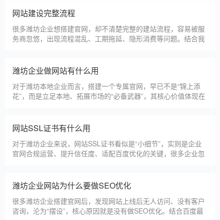
选择深耕建站行业多年
潍坊企业搭建官网，价格是大家最关心的核心问题之一。不同于
全国统一报价，潍坊本地建站价格更贴合本地企业需求，根据建
站类型、功能需求的不同，报价差异较大，结合我们的实际套
餐，整理出清晰透明的价格体系，供潍坊企业参考，杜绝隐形消
费，完全符合本地企业的预算需求。目前，我们针对潍坊本地企
仿站建站注意事项
业，推出4类核心建站套餐
仿站建站是潍坊中小微企业的热门选择，既能拥有个性化的网站
样式，又比定制建站性价比更高（我们的仿站套餐1200元起/
年），但很多潍坊企业在选择仿站时，容易忽视一些关键细节，
导致网站出现版权纠纷、功能异常、SEO优化失效等问题，反而
得不偿失。结合百度最新算法和本地企业的实际踩坑案例，今天
新网站如何快速被百度收录
详细梳理仿站建站的核心注
很多潍坊企业搭建官网后，最头疼的问题就是“网站做好了，但百
度搜不到”，这其实是没有掌握正确的收录方法。结合百度最新收
录规则，针对本地企业网站，分享几个简单易操作、见效快的方
法，帮助新网站快速被百度收录，无需专业技术，企业自己就能
操作。第一，完善网站基础信息，确保符合百度抓取规则。首
网站建设完整流程
先，确认网站域名已
很多潍坊企业想搭建官网，却不清楚完整的建站流程，容易被服
务商忽悠，出现流程混乱、工期拖延、隐形消费等问题。结合我
们多年本地建站经验和百度优化算法要求，今天详细拆解网站建
设的完整流程，从前期准备到后期上线，每一步都清晰明了，帮