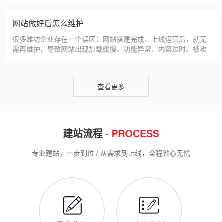
助潍坊企业理清思路，顺利完成建站，避免踩坑。第一步，需求
潍坊企业做网站有什么用
沟通与方案确定。这是
对于潍坊本地企业而言，搭建一个专属官网，早已不是“锦上添
花”，而是立足本地、拓展市场的“必备武器”，其核心价值体现在
品牌、获客、信任、效率四大维度，完全贴合潍坊中小微企业的
发展需求。首先，官网是企业的线上“永久名片”。不同于线下门
店有营业时间限制，官网24小时在线，无论潍坊本地客户是白天
网站SSL证书有什么用
咨询、深夜了解
对于潍坊企业来说，网站SSL证书看似是“小细节”，实则是企业
官网合规运营、提升信任度、适配百度优化的关键，很多企业忽
视其重要性，导致网站被标记“不安全”，影响客户信任和百度收
录，甚至错失潜在客户。结合潍坊本地企业的实际需求，今天详
细解读SSL证书的核心作用，帮助企业避开误区、正确使用。首
潍坊企业网站为什么要做SEO优化
先，SSL证书最核心的
很多潍坊企业搭建官网后，发现网站上线后无人访问、没有客户
咨询，沦为“摆设”，核心原因就是没有做SEO优化。结合百度最
新优化算法和潍坊本地企业的获客需求，今天详细解读企业网站
做SEO优化的核心意义，帮助企业明白SEO优化的重要性，通过
合理的优化，让网站获得更多本地精准流量，实现被动获客，提
网站做好后怎么维护
升线上竞争力。首先，S
很多潍坊企业存在一个误区：网站搭建完成、上线运营后，就无
需再维护，导致网站出现加载缓慢、功能异常、内容过时、被攻
击等问题，不仅影响客户体验，还会被百度判定为低质网站，导