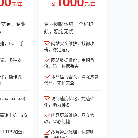
00
1000
元/年
￥
元/年
上交易，专业
专业网站运维，全程护
心
航，稳定无忧
，PC + 手
网站安全维护，抵御攻
击，稳定运行
置，多种支
网站数据备份，定期备
份，防止数据丢失
化，操作流
木马挂马查杀，清除恶意
好
代码，守护安全
net .cn .cc任
访问速度优化，提速优
化，助力排名
G高速主机，2G
内容更新维护，图文修
改，省心便捷
HTTPS加密，
故障紧急处理，快速响
力
应，及时解决