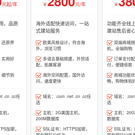
0
2800
38
元起/年
￥
元/年
￥
用，品质
海外适配快速访问，一站
功能齐全线
式建站服务
建站售后省
，还原界
欧美风格设计，符合海
双端商城搭建
外，浏览习惯
机，全端购物
，实用好
多语言基础搭建，外贸适
订单支付配
配，拓展客源
付，便捷收款
，细节到
海外空间配置，国外访
商城功能优
问，速度更快
畅，购物体验
 .cn .cc任
域名：.com .net .cn .cc任
域名：.com .
选
选
主机，
主机：2G美国主机，
主机：20
200M数据库
数据库
TPS加密，
SSL证书：HTTPS加密，
SSL证书：
提升网站公信力
提升网站公信