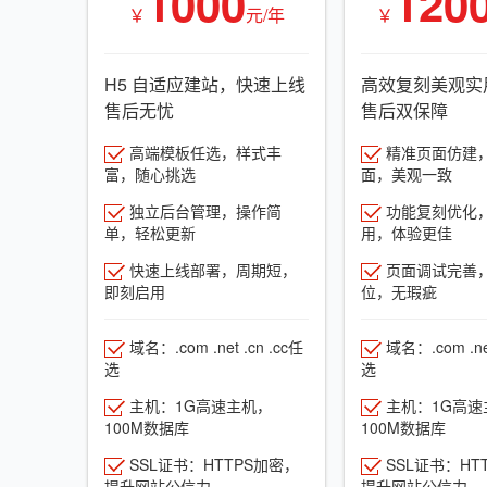
1000
120
￥
元/年
￥
H5 自适应建站，快速上线
高效复刻美观实
售后无忧
售后双保障
高端模板任选，样式丰
精准页面仿建
富，随心挑选
面，美观一致
独立后台管理，操作简
功能复刻优化
单，轻松更新
用，体验更佳
快速上线部署，周期短，
页面调试完善
即刻启用
位，无瑕疵
域名：.com .net .cn .cc任
域名：.com .net
选
选
主机：1G高速主机，
主机：1G高速
100M数据库
100M数据库
SSL证书：HTTPS加密，
SSL证书：HT
提升网站公信力
提升网站公信力