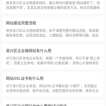
没人跟进、暗藏额外收费等问题，白白浪费成本，还耽误线上获
客布局。结合百度优化规则和各行各业的建站经验，今天分享简
单实用的挑选技巧，帮大家轻松选到靠谱的建站团队。第一，优
吴兴区建一个官网大概多少钱
先选择深耕建站行业多年
吴兴区企业搭建官网，价格是大家最关心的核心问题之一。不同
于全国统一报价，吴兴区本地建站价格更贴合本地企业需求，根
据建站类型、功能需求的不同，报价差异较大，结合我们的实际
套餐，整理出清晰透明的价格体系，供吴兴区企业参考，杜绝隐
形消费，完全符合本地企业的预算需求。目前，我们针对吴兴区
仿站建站注意事项
本地企业，推出4类核心建站套餐
仿站建站是吴兴区中小微企业的热门选择，既能拥有个性化的网
站样式，又比定制建站性价比更高（我们的仿站套餐1200元起/
年），但很多吴兴区企业在选择仿站时，容易忽视一些关键细
节，导致网站出现版权纠纷、功能异常、SEO优化失效等问题，
反而得不偿失。结合百度最新算法和本地企业的实际踩坑案例，
新网站如何快速被百度收录
今天详细梳理仿站建站的核心注
很多吴兴区企业搭建官网后，最头疼的问题就是“网站做好了，但
百度搜不到”，这其实是没有掌握正确的收录方法。结合百度最新
收录规则，针对本地企业网站，分享几个简单易操作、见效快的
方法，帮助新网站快速被百度收录，无需专业技术，企业自己就
能操作。第一，完善网站基础信息，确保符合百度抓取规则。首
网站建设完整流程
先，确认网站域名已
很多吴兴区企业想搭建官网，却不清楚完整的建站流程，容易被