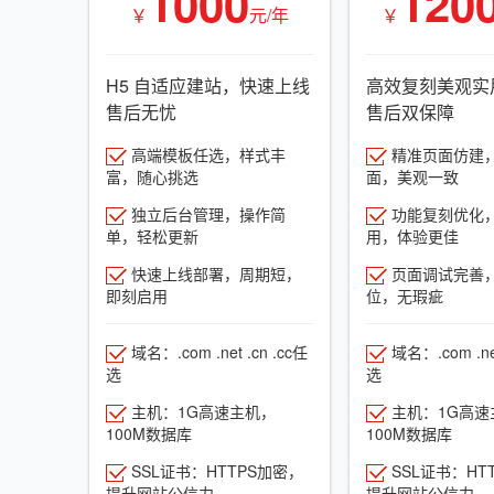
1000
120
￥
元/年
￥
H5 自适应建站，快速上线
高效复刻美观实
售后无忧
售后双保障
高端模板任选，样式丰
精准页面仿建
富，随心挑选
面，美观一致
独立后台管理，操作简
功能复刻优化
单，轻松更新
用，体验更佳
快速上线部署，周期短，
页面调试完善
即刻启用
位，无瑕疵
域名：.com .net .cn .cc任
域名：.com .net
选
选
主机：1G高速主机，
主机：1G高速
100M数据库
100M数据库
SSL证书：HTTPS加密，
SSL证书：HT
提升网站公信力
提升网站公信力