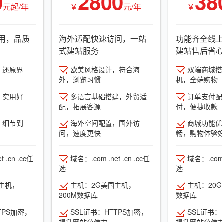
0
2800
38
元起/年
￥
元/年
￥
用，品质
海外适配快速访问，一站
功能齐全线
式建站服务
建站售后省
，还原界
欧美风格设计，符合海
双端商城搭建
外，浏览习惯
机，全端购物
，实用好
多语言基础搭建，外贸适
订单支付配
配，拓展客源
付，便捷收款
，细节到
海外空间配置，国外访
商城功能优
问，速度更快
畅，购物体验
 .cn .cc任
域名：.com .net .cn .cc任
域名：.com .
选
选
主机，
主机：2G美国主机，
主机：20
200M数据库
数据库
TPS加密，
SSL证书：HTTPS加密，
SSL证书：
提升网站公信力
提升网站公信