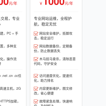
00
1000
元/年
￥
元/年
上交易，专业
专业网站运维，全程护
心
航，稳定无忧
，PC + 手
网站安全维护，抵御攻
击，稳定运行
置，多种支
网站数据备份，定期备
份，防止数据丢失
化，操作流
木马挂马查杀，清除恶意
好
代码，守护安全
net .cn .cc任
访问速度优化，提速优
化，助力排名
G高速主机，2G
内容更新维护，图文修
改，省心便捷
HTTPS加密，
故障紧急处理，快速响
力
应，及时解决