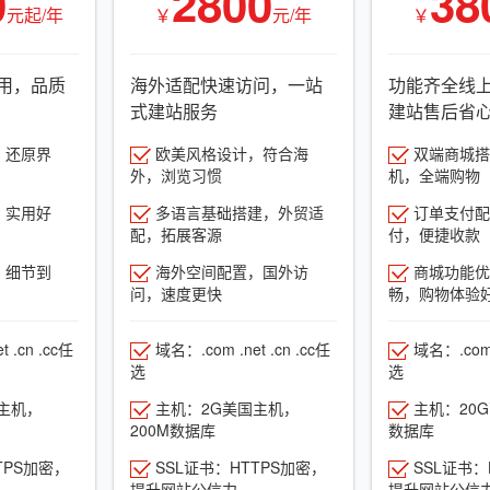
0
2800
38
元起/年
￥
元/年
￥
用，品质
海外适配快速访问，一站
功能齐全线
式建站服务
建站售后省
，还原界
欧美风格设计，符合海
双端商城搭建
外，浏览习惯
机，全端购物
，实用好
多语言基础搭建，外贸适
订单支付配
配，拓展客源
付，便捷收款
，细节到
海外空间配置，国外访
商城功能优
问，速度更快
畅，购物体验
 .cn .cc任
域名：.com .net .cn .cc任
域名：.com .
选
选
主机，
主机：2G美国主机，
主机：20
200M数据库
数据库
TPS加密，
SSL证书：HTTPS加密，
SSL证书：
提升网站公信力
提升网站公信