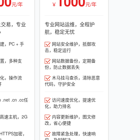
00
1000
元/年
￥
元/年
上交易，专业
专业网站运维，全程护
心
航，稳定无忧
，PC + 手
网站安全维护，抵御攻
击，稳定运行
置，多种支
网站数据备份，定期备
份，防止数据丢失
化，操作流
木马挂马查杀，清除恶意
好
代码，守护安全
net .cn .cc任
访问速度优化，提速优
化，助力排名
G高速主机，2G
内容更新维护，图文修
改，省心便捷
HTTPS加密，
故障紧急处理，快速响
力
应，及时解决