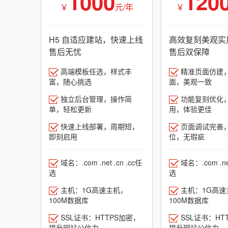
1000
120
￥
元/年
￥
H5 自适应建站，快速上线
高效复刻美观实
售后无忧
售后双保障
高端模板任选，样式丰
精准页面仿建
富，随心挑选
面，美观一致
独立后台管理，操作简
功能复刻优化
单，轻松更新
用，体验更佳
快速上线部署，周期短，
页面调试完善
即刻启用
位，无瑕疵
域名：.com .net .cn .cc任
域名：.com .net
选
选
主机：1G高速主机，
主机：1G高速
100M数据库
100M数据库
SSL证书：HTTPS加密，
SSL证书：HT
提升网站公信力
提升网站公信力