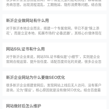
建站百科 ·
KNOWLEDGE
汇聚实用建站优化知识，与大家共同学习分享
新沂本地建站公司怎么选
新沂本地建站服务商数量众多，水平参差不齐，很多企业挑选合
作方时，很容易被低价套路误导，最后遇到网站质量差、后期没
人跟进、暗藏额外收费等问题，白白浪费成本，还耽误线上获客
布局。结合百度优化规则和各行各业的建站经验，今天分享简单
实用的挑选技巧，帮大家轻松选到靠谱的建站团队。第一，优先
新沂建一个官网大概多少钱
选择深耕建站行业多年
新沂企业搭建官网，价格是大家最关心的核心问题之一。不同于
全国统一报价，新沂本地建站价格更贴合本地企业需求，根据建
站类型、功能需求的不同，报价差异较大，结合我们的实际套
餐，整理出清晰透明的价格体系，供新沂企业参考，杜绝隐形消
费，完全符合本地企业的预算需求。目前，我们针对新沂本地企
仿站建站注意事项
业，推出4类核心建站套餐
仿站建站是新沂中小微企业的热门选择，既能拥有个性化的网站
样式，又比定制建站性价比更高（我们的仿站套餐1200元起/
年），但很多新沂企业在选择仿站时，容易忽视一些关键细节，