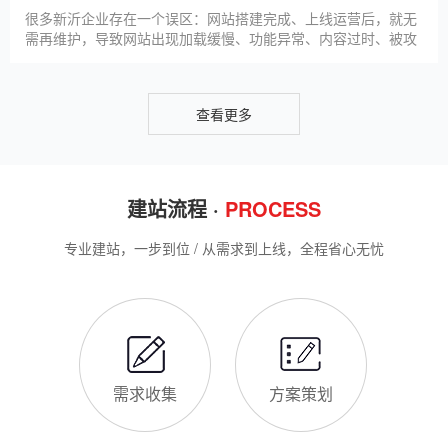
导致网站出现版权纠纷、功能异常、SEO优化失效等问题，反而
得不偿失。结合百度最新算法和本地企业的实际踩坑案例，今天
新网站如何快速被百度收录
详细梳理仿站建站的核心注
很多新沂企业搭建官网后，最头疼的问题就是“网站做好了，但百
度搜不到”，这其实是没有掌握正确的收录方法。结合百度最新收
录规则，针对本地企业网站，分享几个简单易操作、见效快的方
法，帮助新网站快速被百度收录，无需专业技术，企业自己就能
操作。第一，完善网站基础信息，确保符合百度抓取规则。首
网站建设完整流程
先，确认网站域名已
很多新沂企业想搭建官网，却不清楚完整的建站流程，容易被服
务商忽悠，出现流程混乱、工期拖延、隐形消费等问题。结合我
们多年本地建站经验和百度优化算法要求，今天详细拆解网站建
设的完整流程，从前期准备到后期上线，每一步都清晰明了，帮
助新沂企业理清思路，顺利完成建站，避免踩坑。第一步，需求
新沂企业做网站有什么用
沟通与方案确定。这是
对于新沂本地企业而言，搭建一个专属官网，早已不是“锦上添
花”，而是立足本地、拓展市场的“必备武器”，其核心价值体现在
品牌、获客、信任、效率四大维度，完全贴合新沂中小微企业的
发展需求。首先，官网是企业的线上“永久名片”。不同于线下门
店有营业时间限制，官网24小时在线，无论新沂本地客户是白天
网站SSL证书有什么用
咨询、深夜了解
对于新沂企业来说，网站SSL证书看似是“小细节”，实则是企业
官网合规运营、提升信任度、适配百度优化的关键，很多企业忽