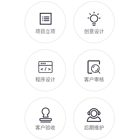
视其重要性，导致网站被标记“不安全”，影响客户信任和百度收
录，甚至错失潜在客户。结合新沂本地企业的实际需求，今天详
细解读SSL证书的核心作用，帮助企业避开误区、正确使用。首
新沂企业网站为什么要做SEO优化
先，SSL证书最核心的
很多新沂企业搭建官网后，发现网站上线后无人访问、没有客户
咨询，沦为“摆设”，核心原因就是没有做SEO优化。结合百度最
新优化算法和新沂本地企业的获客需求，今天详细解读企业网站
做SEO优化的核心意义，帮助企业明白SEO优化的重要性，通过
合理的优化，让网站获得更多本地精准流量，实现被动获客，提
网站做好后怎么维护
升线上竞争力。首先，S
很多新沂企业存在一个误区：网站搭建完成、上线运营后，就无
需再维护，导致网站出现加载缓慢、功能异常、内容过时、被攻
击等问题，不仅影响客户体验，还会被百度判定为低质网站，导
致排名下降、客户流失。其实，网站维护是长期运营的核心，也
是契合百度优化算法的关键，结合我们的建站套餐（所有套餐均
查看更多
包含一年免费维护），
建站流程 ·
PROCESS
专业建站，一步到位 / 从需求到上线，全程省心无忧