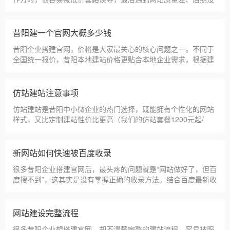
人跟进、暗藏额外收费等问题，白白浪费成本，还耽误线上获客
布局。结合百度优化规则和各行各业的建站经验，今天分享简单
实用的挑选技巧，帮大家轻松选到靠谱的建站团队。第一，优先
昔阳建一个官网大概多少钱
选择深耕建站行业多年
昔阳企业搭建官网，价格是大家最关心的核心问题之一。不同于
全国统一报价，昔阳本地建站价格更贴合本地企业需求，根据建
站类型、功能需求的不同，报价差异较大，结合我们的实际套
餐，整理出清晰透明的价格体系，供昔阳企业参考，杜绝隐形消
费，完全符合本地企业的预算需求。目前，我们针对昔阳本地企
仿站建站注意事项
业，推出4类核心建站套餐
仿站建站是昔阳中小微企业的热门选择，既能拥有个性化的网站
样式，又比定制建站性价比更高（我们的仿站套餐1200元起/
年），但很多昔阳企业在选择仿站时，容易忽视一些关键细节，
导致网站出现版权纠纷、功能异常、SEO优化失效等问题，反而
得不偿失。结合百度最新算法和本地企业的实际踩坑案例，今天
新网站如何快速被百度收录
详细梳理仿站建站的核心注
很多昔阳企业搭建官网后，最头疼的问题就是“网站做好了，但百
度搜不到”，这其实是没有掌握正确的收录方法。结合百度最新收
录规则，针对本地企业网站，分享几个简单易操作、见效快的方
法，帮助新网站快速被百度收录，无需专业技术，企业自己就能
操作。第一，完善网站基础信息，确保符合百度抓取规则。首
网站建设完整流程
先，确认网站域名已
很多昔阳企业想搭建官网，却不清楚完整的建站流程，容易被服