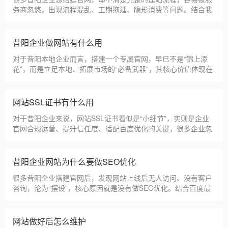
务商忽悠，出现流程混乱、工期拖延、隐形消费等问题。结合我
们多年本地建站经验和百度优化算法要求，今天详细拆解网站建
设的完整流程，从前期准备到后期上线，每一步都清晰明了，帮
助昔阳企业理清思路，顺利完成建站，避免踩坑。第一步，需求
昔阳企业做网站有什么用
沟通与方案确定。这是
对于昔阳本地企业而言，搭建一个专属官网，早已不是“锦上添
花”，而是立足本地、拓展市场的“必备武器”，其核心价值体现在
品牌、获客、信任、效率四大维度，完全贴合昔阳中小微企业的
发展需求。首先，官网是企业的线上“永久名片”。不同于线下门
店有营业时间限制，官网24小时在线，无论昔阳本地客户是白天
网站SSL证书有什么用
咨询、深夜了解
对于昔阳企业来说，网站SSL证书看似是“小细节”，实则是企业
官网合规运营、提升信任度、适配百度优化的关键，很多企业忽
视其重要性，导致网站被标记“不安全”，影响客户信任和百度收
录，甚至错失潜在客户。结合昔阳本地企业的实际需求，今天详
细解读SSL证书的核心作用，帮助企业避开误区、正确使用。首
昔阳企业网站为什么要做SEO优化
先，SSL证书最核心的
很多昔阳企业搭建官网后，发现网站上线后无人访问、没有客户
咨询，沦为“摆设”，核心原因就是没有做SEO优化。结合百度最
新优化算法和昔阳本地企业的获客需求，今天详细解读企业网站
做SEO优化的核心意义，帮助企业明白SEO优化的重要性，通过
合理的优化，让网站获得更多本地精准流量，实现被动获客，提
网站做好后怎么维护