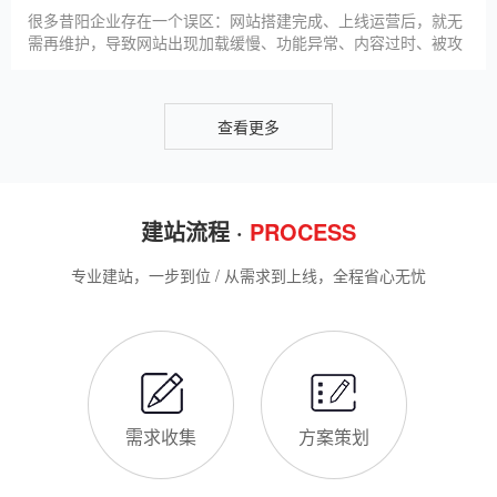
升线上竞争力。首先，S
很多昔阳企业存在一个误区：网站搭建完成、上线运营后，就无
需再维护，导致网站出现加载缓慢、功能异常、内容过时、被攻
击等问题，不仅影响客户体验，还会被百度判定为低质网站，导
致排名下降、客户流失。其实，网站维护是长期运营的核心，也
是契合百度优化算法的关键，结合我们的建站套餐（所有套餐均
查看更多
包含一年免费维护），
建站流程 ·
PROCESS
专业建站，一步到位 / 从需求到上线，全程省心无忧
需求收集
方案策划